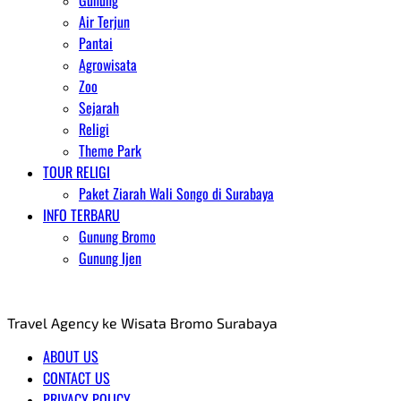
Gunung
Air Terjun
Pantai
Agrowisata
Zoo
Sejarah
Religi
Theme Park
TOUR RELIGI
Paket Ziarah Wali Songo di Surabaya
INFO TERBARU
Gunung Bromo
Gunung Ijen
AGENT WISATA BROMO
Travel Agency ke Wisata Bromo Surabaya
ABOUT US
CONTACT US
PRIVACY POLICY