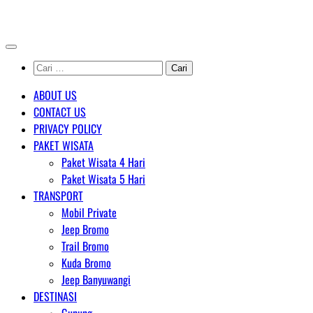
Skip
AGENT WISATA BROMO
to
content
Cari
untuk:
ABOUT US
CONTACT US
PRIVACY POLICY
PAKET WISATA
Paket Wisata 4 Hari
Paket Wisata 5 Hari
TRANSPORT
Mobil Private
Jeep Bromo
Trail Bromo
Kuda Bromo
Jeep Banyuwangi
DESTINASI