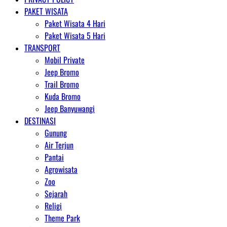
PAKET WISATA
Paket Wisata 4 Hari
Paket Wisata 5 Hari
TRANSPORT
Mobil Private
Jeep Bromo
Trail Bromo
Kuda Bromo
Jeep Banyuwangi
DESTINASI
Gunung
Air Terjun
Pantai
Agrowisata
Zoo
Sejarah
Religi
Theme Park