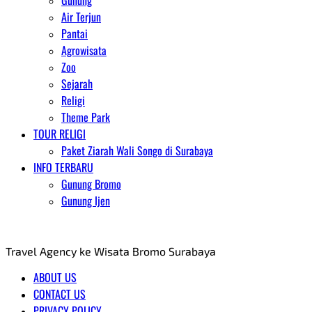
Gunung
Air Terjun
Pantai
Agrowisata
Zoo
Sejarah
Religi
Theme Park
TOUR RELIGI
Paket Ziarah Wali Songo di Surabaya
INFO TERBARU
Gunung Bromo
Gunung Ijen
AGENT WISATA BROMO
Travel Agency ke Wisata Bromo Surabaya
ABOUT US
CONTACT US
PRIVACY POLICY