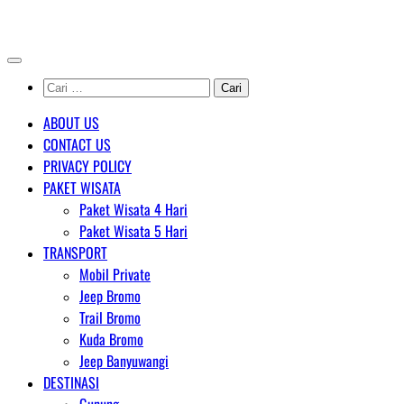
Skip
AGENT WISATA BROMO
to
content
Cari
untuk:
ABOUT US
CONTACT US
PRIVACY POLICY
PAKET WISATA
Paket Wisata 4 Hari
Paket Wisata 5 Hari
TRANSPORT
Mobil Private
Jeep Bromo
Trail Bromo
Kuda Bromo
Jeep Banyuwangi
DESTINASI