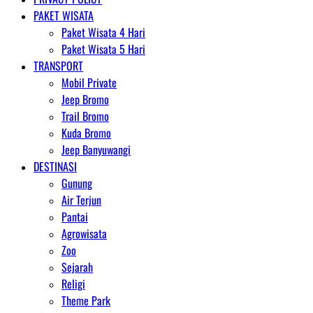
PAKET WISATA
Paket Wisata 4 Hari
Paket Wisata 5 Hari
TRANSPORT
Mobil Private
Jeep Bromo
Trail Bromo
Kuda Bromo
Jeep Banyuwangi
DESTINASI
Gunung
Air Terjun
Pantai
Agrowisata
Zoo
Sejarah
Religi
Theme Park