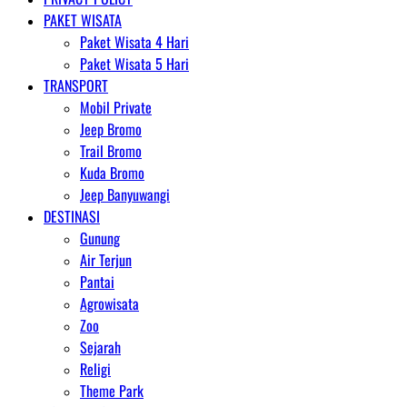
PAKET WISATA
Paket Wisata 4 Hari
Paket Wisata 5 Hari
TRANSPORT
Mobil Private
Jeep Bromo
Trail Bromo
Kuda Bromo
Jeep Banyuwangi
DESTINASI
Gunung
Air Terjun
Pantai
Agrowisata
Zoo
Sejarah
Religi
Theme Park