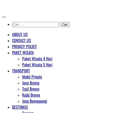
Skip
AGENT WISATA BROMO
to
content
Cari
untuk:
ABOUT US
CONTACT US
PRIVACY POLICY
PAKET WISATA
Paket Wisata 4 Hari
Paket Wisata 5 Hari
TRANSPORT
Mobil Private
Jeep Bromo
Trail Bromo
Kuda Bromo
Jeep Banyuwangi
DESTINASI