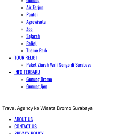
Gunung
Air Terjun
Pantai
Agrowisata
Zoo
Sejarah
Religi
Theme Park
TOUR RELIGI
Paket Ziarah Wali Songo di Surabaya
INFO TERBARU
Gunung Bromo
Gunung Ijen
AGENT WISATA BROMO
Travel Agency ke Wisata Bromo Surabaya
ABOUT US
CONTACT US
PRIVACY POLICY