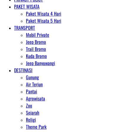
PAKET WISATA
Paket Wisata 4 Hari
Paket Wisata 5 Hari
TRANSPORT
Mobil Private
Jeep Bromo
Trail Bromo
Kuda Bromo
Jeep Banyuwangi
DESTINASI
Gunung
Air Terjun
Pantai
Agrowisata
Zoo
Sejarah
Religi
Theme Park