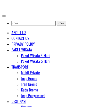
Skip
AGENT WISATA BROMO
to
content
Cari
untuk:
ABOUT US
CONTACT US
PRIVACY POLICY
PAKET WISATA
Paket Wisata 4 Hari
Paket Wisata 5 Hari
TRANSPORT
Mobil Private
Jeep Bromo
Trail Bromo
Kuda Bromo
Jeep Banyuwangi
DESTINASI