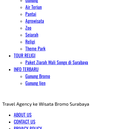
Gunung
Air Terjun
Pantai
Agrowisata
Zoo
Sejarah
Religi
Theme Park
TOUR RELIGI
Paket Ziarah Wali Songo di Surabaya
INFO TERBARU
Gunung Bromo
Gunung Ijen
AGENT WISATA BROMO
Travel Agency ke Wisata Bromo Surabaya
ABOUT US
CONTACT US
PRIVACY POLICY