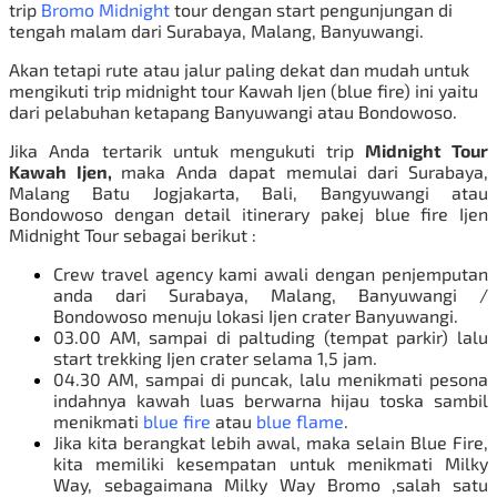
trip
Bromo Midnight
tour dengan start pengunjungan di
tengah malam dari Surabaya, Malang, Banyuwangi.
Akan tetapi rute atau jalur paling dekat dan mudah untuk
mengikuti trip midnight tour Kawah Ijen (blue fire) ini yaitu
dari pelabuhan ketapang Banyuwangi atau Bondowoso.
Jika Anda tertarik untuk mengukuti trip
Midnight Tour
Kawah Ijen,
maka Anda dapat memulai dari
Surabaya
,
Malang Batu Jogjakarta, Bali, Bangyuwangi atau
Bondowoso dengan detail itinerary pakej blue fire Ijen
Midnight Tour sebagai berikut :
Crew travel agency kami awali dengan penjemputan
anda dari Surabaya, Malang, Banyuwangi /
Bondowoso menuju lokasi
Ijen
crater Banyuwangi.
03.00 AM, sampai di paltuding (tempat parkir) lalu
start trekking Ijen crater selama 1,5 jam.
04.30 AM, sampai di puncak, lalu menikmati pesona
indahnya kawah luas berwarna hijau toska sambil
menikmati
b
lue fire
atau
blue flame
.
Jika kita berangkat lebih awal, maka selain Blue Fire,
kita memiliki kesempatan untuk menikmati Milky
Way, sebagaimana
Milky Way Bromo
,salah satu