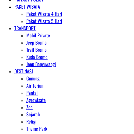
PAKET WISATA
Paket Wisata 4 Hari
Paket Wisata 5 Hari
TRANSPORT
Mobil Private
Jeep Bromo
Trail Bromo
Kuda Bromo
Jeep Banyuwangi
DESTINASI
Gunung
Air Terjun
Pantai
Agrowisata
Zoo
Sejarah
Religi
Theme Park