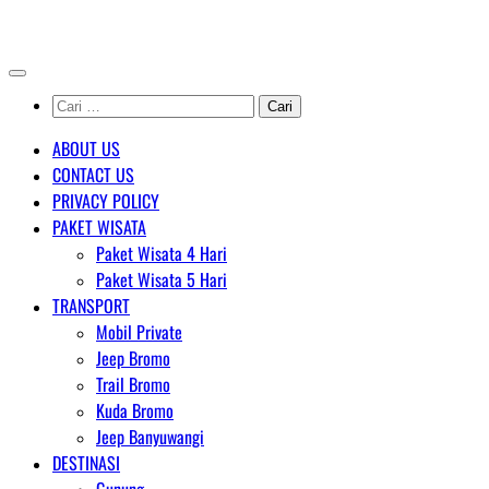
Skip
AGENT WISATA BROMO
to
content
Cari
untuk:
ABOUT US
CONTACT US
PRIVACY POLICY
PAKET WISATA
Paket Wisata 4 Hari
Paket Wisata 5 Hari
TRANSPORT
Mobil Private
Jeep Bromo
Trail Bromo
Kuda Bromo
Jeep Banyuwangi
DESTINASI