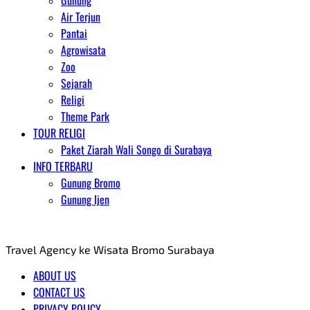
Gunung
Air Terjun
Pantai
Agrowisata
Zoo
Sejarah
Religi
Theme Park
TOUR RELIGI
Paket Ziarah Wali Songo di Surabaya
INFO TERBARU
Gunung Bromo
Gunung Ijen
AGENT WISATA BROMO
Travel Agency ke Wisata Bromo Surabaya
ABOUT US
CONTACT US
PRIVACY POLICY