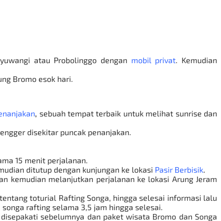
nyuwangi atau Probolinggo dengan
mobil privat
. K
emudian
ung Bromo
esok hari.
enanjakan
,
sebuah tempat terbaik untuk melihat sunrise dan
tengger disekitar puncak penanjakan.
ama 15 menit perjalanan.
mudian ditutup dengan kunjungan ke lokasi
Pasir Berbisik
.
dan kemudian melanjutkan perjalanan ke lokasi Arung Jeram
entang toturial Rafting Songa, hingga selesai informasi lalu
songa rafting selama 3,5 jam hingga selesai.
 disepakati sebelumnya dan
paket wisata Bromo
dan Songa