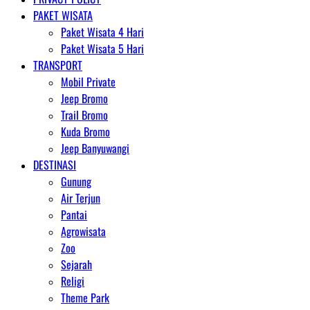
PAKET WISATA
Paket Wisata 4 Hari
Paket Wisata 5 Hari
TRANSPORT
Mobil Private
Jeep Bromo
Trail Bromo
Kuda Bromo
Jeep Banyuwangi
DESTINASI
Gunung
Air Terjun
Pantai
Agrowisata
Zoo
Sejarah
Religi
Theme Park