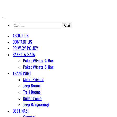
Skip
AGENT WISATA BROMO
to
content
Cari
untuk:
ABOUT US
CONTACT US
PRIVACY POLICY
PAKET WISATA
Paket Wisata 4 Hari
Paket Wisata 5 Hari
TRANSPORT
Mobil Private
Jeep Bromo
Trail Bromo
Kuda Bromo
Jeep Banyuwangi
DESTINASI