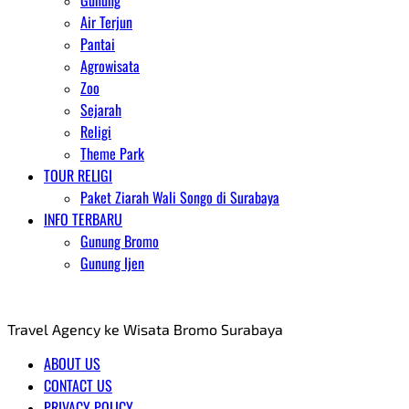
Gunung
Air Terjun
Pantai
Agrowisata
Zoo
Sejarah
Religi
Theme Park
TOUR RELIGI
Paket Ziarah Wali Songo di Surabaya
INFO TERBARU
Gunung Bromo
Gunung Ijen
AGENT WISATA BROMO
Travel Agency ke Wisata Bromo Surabaya
ABOUT US
CONTACT US
PRIVACY POLICY