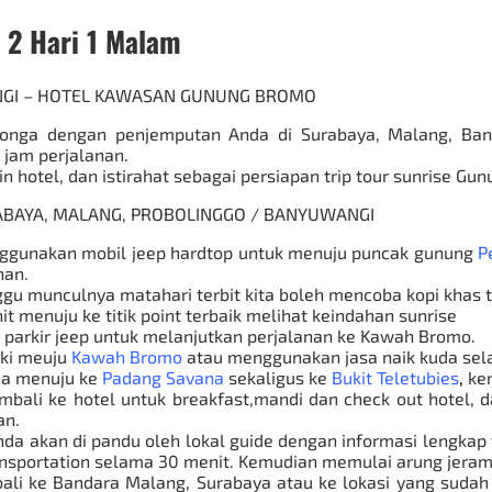
 2 Hari 1 Malam
ANGI – HOTEL KAWASAN GUNUNG BROMO
Songa dengan penjemputan Anda di Surabaya, Malang, Ba
 jam perjalanan.
 in
hotel
, dan istirahat sebagai persiapan trip tour sunrise
Gun
RABAYA, MALANG, PROBOLINGGO / BANYUWANGI
gunakan mobil jeep hardtop untuk menuju puncak gunung
P
nan.
uggu munculnya matahari terbit kita boleh mencoba kopi khas 
nit menuju ke titik point terbaik melihat keindahan sunrise
t parkir jeep untuk melanjutkan perjalanan ke Kawah Bromo.
aki meuju
Kawah Bromo
atau menggunakan jasa naik kuda sel
da menuju ke
Padang Savana
sekaligus ke
Bukit Teletubies
,
ke
mbali ke hotel untuk breakfast,mandi dan check out hotel, 
an.
da akan di pandu oleh lokal guide dengan informasi lengkap t
ransportation selama 30 menit. Kemudian memulai arung jeram 
ali ke Bandara Malang, Surabaya atau ke lokasi yang sudah