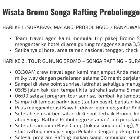
Wisata Bromo Songa Rafting Probolinggo
HARI KE 1 : SURABAYA, MALANG, PROBOLINGGO / BANYUW
Team travel agen kami memulai trip pakej Bromo 
mengantar ke hotel di area gunung tengger selama 3,5
Setibanya di hotel area taman nasional tengger, check
HARI KE 2 : TOUR GUNUNG BROMO – SONGA RAFTING – SU
03;30AM crew travel agen kami menjemput Anda meng
milky way dengan perjalanan selama 30 menit perjala
Sampai di view point sunrise, istirahat sekaligus men
05:15 jalan kaki dari tempat kita istirahat selama 5 me
06:00 selesai program tour sunrise, kembali ke tempa
Sampai di tempat parkir jeep (lautan pasir), berjalan k
Puas mengexplorasi Kawah, driver jeep mengantar An
Setelah selesai ber-safari di 4 spot terbaik
Bromo
,
ke
atau Songa Rafting Probolinggo selama 2 jam perjalan
Setelah sampai di Base Camp (lokasi songa rafting), An
start rafting menuju sungai Pekalen dengan pick up t
Selesai program Rafting makan siang, kemudian kemb