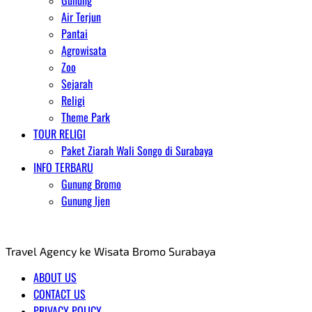
Gunung
Air Terjun
Pantai
Agrowisata
Zoo
Sejarah
Religi
Theme Park
TOUR RELIGI
Paket Ziarah Wali Songo di Surabaya
INFO TERBARU
Gunung Bromo
Gunung Ijen
AGENT WISATA BROMO
Travel Agency ke Wisata Bromo Surabaya
ABOUT US
CONTACT US
PRIVACY POLICY