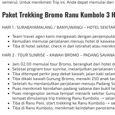
semeru). Untuk menikmati Trip ini, Anda dapat memulai dari 
Paket Trekking
Bromo
Ranu Kumbolo 3 H
HARI 1 : SURABAYAMALANG / BANYUWANGI – HOTEL SEKIT
Team travel agen kami mengawali dengan penjemput
Kemudian memulai perjalanan menuju hotel di kawasa
Tiba di hotel sekitar, check in dan istirahat atau me
HARI 2 : TOUR SUNRISE – KAWAH BROMO – PADANG SAVANA
Jam 02.00 memulai tour Bromo, berangkat dari hotel
Selesai program tour sunrise, melanjutkan perjalana
Tiba ditempat perkir jeep dekat kawah, jalan kaki s
Tiba dikaki kawah Gunung
Bromo
,
menaiki 250 anak ta
Setelah itu menlanjutkan perjalanan menuju Padang Sa
Puas menikmati keindahan padang sabana dan bukit tele
Puas mengexplor semua tempat menarik sekitar Gunun
tempat dimulainya trip trekking Ranu Kumbolo -+ sela
Tiba di Ranu Pani, start trekking ke Ranu Kumbolo -+ se
Tiba di Ranu Kumbolo, menikmati keindahan panorama s