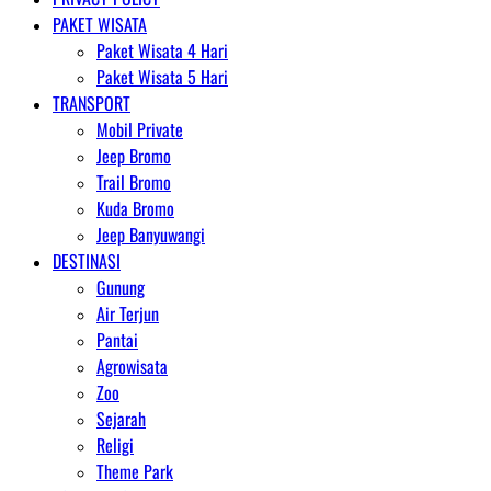
PAKET WISATA
Paket Wisata 4 Hari
Paket Wisata 5 Hari
TRANSPORT
Mobil Private
Jeep Bromo
Trail Bromo
Kuda Bromo
Jeep Banyuwangi
DESTINASI
Gunung
Air Terjun
Pantai
Agrowisata
Zoo
Sejarah
Religi
Theme Park