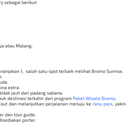
y sebagai berikut:
ya atau Malang,
anjakan 1, salah satu spot terbaik melihat
Bromo Sunrise
.
n.
uda.
ina extra.
tidak jauh dari padang sabana.
uh destinasi terkahir dari program
Paket Wisata Bromo
.
 out dan melanjutkan perjalanan menuju ke
ranu pani
,
yakni
er dan tour guide.
isediakan porter.