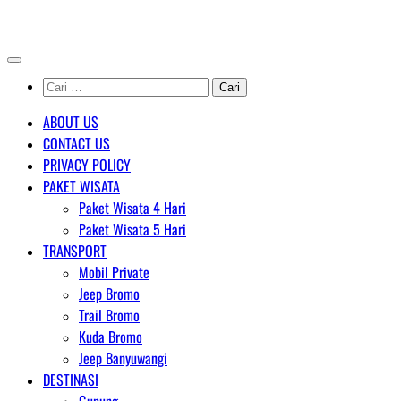
Skip
AGENT WISATA BROMO
to
content
Cari
untuk:
ABOUT US
CONTACT US
PRIVACY POLICY
PAKET WISATA
Paket Wisata 4 Hari
Paket Wisata 5 Hari
TRANSPORT
Mobil Private
Jeep Bromo
Trail Bromo
Kuda Bromo
Jeep Banyuwangi
DESTINASI