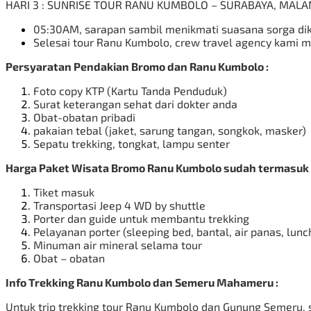
HARI 3 : SUNRISE TOUR RANU KUMBOLO – SURABAYA, MALA
05:30AM, sarapan sambil menikmati suasana sorga di
Selesai tour Ranu Kumbolo, crew travel agency kami 
Persyaratan Pendakian Bromo dan Ranu Kumbolo :
Foto copy KTP (Kartu Tanda Penduduk)
Surat keterangan sehat dari dokter anda
Obat-obatan pribadi
pakaian tebal (jaket, sarung tangan, songkok, masker)
Sepatu trekking, tongkat, lampu senter
Harga Paket Wisata Bromo Ranu Kumbolo sudah termasuk Fa
Tiket masuk
Transportasi Jeep 4 WD by shuttle
Porter dan guide untuk membantu trekking
Pelayanan porter (sleeping bed, bantal, air panas, lunch
Minuman air mineral selama tour
Obat – obatan
Info Trekking Ranu Kumbolo dan Semeru Mahameru :
Untuk trip trekking tour Ranu Kumbolo dan Gunung Semeru,