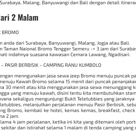
Surabaya, Malang, Banyuwangi dan Bali dengan detail itinerar
ari 2 Malam
AR BROMO
an anda
dari Surabaya
, Banyuwangi, Malang, Jogja atau Bali.
n Taman Naional Bromo Tengger Semeru -+ 3 jam dari Suraba
nikmati indahnya suasana kawasan Cemara Lawang, Ngadisari.
 – PASIR BERBISIK – CAMPING RANU KUMBOLO
 dengan menngunakan jasa
sewa jeep Bromo
menuju puncak pan
n menuju Kawah Bromo selama 15 menit dari puncak penanjaka
elama 30 menit atau kita menggunakan jasa sewa menunggang k
ngga yang menuju kawah, disini tentu kita membutuhkan stam
vana sekaligus mengunjungi Bukit Teletubbies yang jaraknya 
tubbies, melanjutkan perjalanan menuju Pasir Berbisik, seba
g Bromo, kembali ke hotel, kemas kemas, breakfast, check
ma 2 jam.
lama 4 jam perjalanan, ketika ini kita yang ditemani oleh port
ekitar dan istirahat selama 1 malam di tenda camping yang d