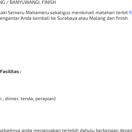
NG / BANYUWANGI, FINISH
kaki Semeru Mahameru sekaligus menikmati matahari terbit
R
mengantar Anda kembali ke
Surabaya
atau Malang dan finish
.
silitas :
 , dinner, tenda, perapian)
 sebaiknya anda menanyakan terlebih dahulu berkenaan denga