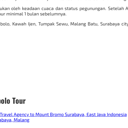
tukan oleh keadaan cuaca dan status pegunungan. Setelah
ur minimal 1 bulan sebelumnya.
olo, Kawah Ijen, Tumpak Sewu, Malang Batu, Surabaya city 
olo Tour
ravel Agency to Mount Bromo Surabaya, East Java Indonesia
rabaya, Malang