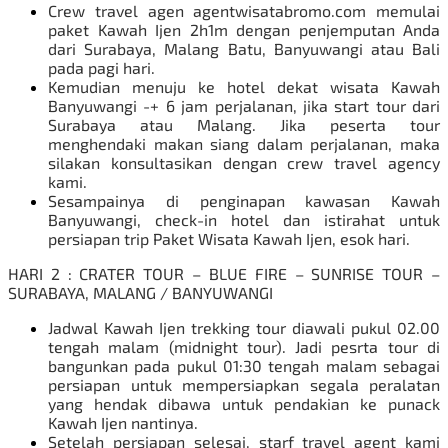
Crew travel agen
agentwisatabromo.com
memulai
paket Kawah Ijen 2h1m dengan penjemputan Anda
dari Surabaya, Malang Batu, Banyuwangi atau Bali
pada pagi hari.
Kemudian menuju ke hotel dekat wisata Kawah
Banyuwangi -+ 6 jam perjalanan, jika start tour dari
Surabaya atau Malang. Jika peserta tour
menghendaki makan siang dalam perjalanan, maka
silakan konsultasikan dengan crew travel agency
kami.
Sesampainya di penginapan kawasan Kawah
Banyuwangi, check-in hotel dan istirahat untuk
persiapan trip
Paket Wisata Kawah Ijen
, esok hari.
HARI 2 : CRATER TOUR – BLUE FIRE – SUNRISE TOUR –
SURABAYA, MALANG / BANYUWANGI
Jadwal Kawah Ijen trekking tour diawali pukul 02.00
tengah malam (midnight tour). Jadi pesrta tour di
bangunkan pada pukul 01:30 tengah malam sebagai
persiapan untuk mempersiapkan segala peralatan
yang hendak dibawa untuk pendakian ke punack
Kawah Ijen nantinya.
Setelah persiapan selesai, starf travel agent kami