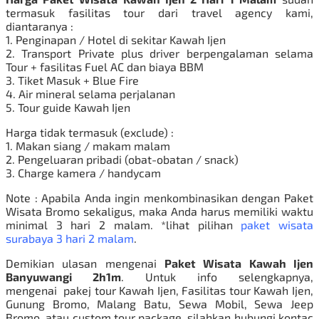
termasuk fasilitas tour dari travel agency kami,
diantaranya :
1. Penginapan / Hotel di sekitar Kawah Ijen
2. Transport Private plus driver berpengalaman selama
Tour + fasilitas Fuel AC dan biaya BBM
3. Tiket Masuk + Blue Fire
4. Air mineral selama perjalanan
5. Tour guide Kawah Ijen
Harga tidak termasuk (exclude) :
1. Makan siang / makam malam
2. Pengeluaran pribadi (obat-obatan / snack)
3. Charge kamera / handycam
Note : Apabila Anda ingin menkombinasikan dengan
Paket
Wisata Bromo
sekaligus, maka Anda harus memiliki waktu
minimal 3 hari 2 malam. *lihat pilihan
paket wisata
surabaya 3 hari 2 malam
.
Demikian ulasan mengenai
Paket Wisata Kawah Ijen
Banyuwangi 2h1m
. Untuk info selengkapnya,
mengenai pakej tour
Kawah Ijen
, Fasilitas tour Kawah Ijen,
Gunung Bromo, Malang Batu, Sewa Mobil,
Sewa Jeep
Bromo
, atau custom tour package, silahkan hubungi kontac