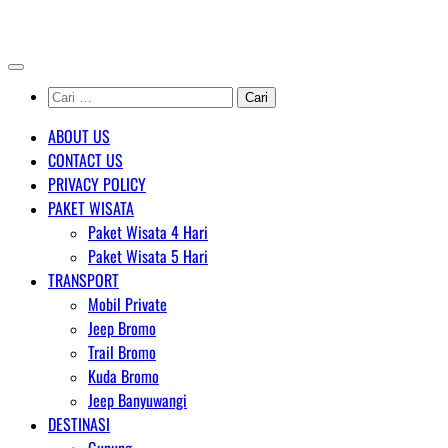
Skip
AGENT WISATA BROMO
to
content
Cari
untuk:
ABOUT US
CONTACT US
PRIVACY POLICY
PAKET WISATA
Paket Wisata 4 Hari
Paket Wisata 5 Hari
TRANSPORT
Mobil Private
Jeep Bromo
Trail Bromo
Kuda Bromo
Jeep Banyuwangi
DESTINASI