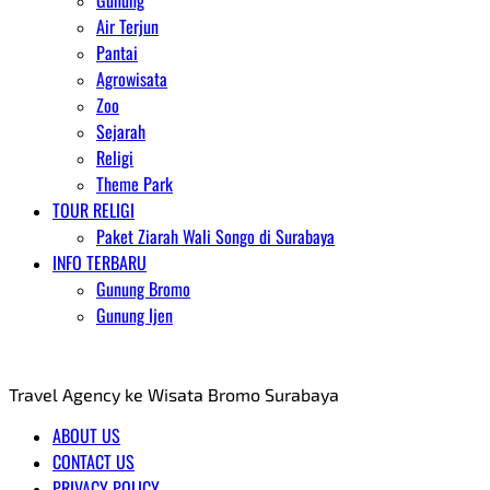
Gunung
Air Terjun
Pantai
Agrowisata
Zoo
Sejarah
Religi
Theme Park
TOUR RELIGI
Paket Ziarah Wali Songo di Surabaya
INFO TERBARU
Gunung Bromo
Gunung Ijen
AGENT WISATA BROMO
Travel Agency ke Wisata Bromo Surabaya
ABOUT US
CONTACT US
PRIVACY POLICY