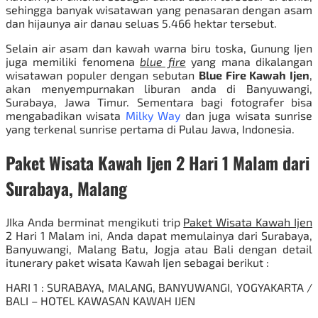
sehingga banyak wisatawan yang penasaran dengan asam
dan hijaunya air danau seluas 5.466 hektar tersebut.
Selain air asam dan kawah warna biru toska, Gunung Ijen
juga memiliki fenomena
blue fire
yang mana dikalangan
wisatawan populer dengan sebutan
Blue Fire Kawah Ijen
,
akan menyempurnakan liburan anda di Banyuwangi,
Surabaya, Jawa Timur. Sementara bagi fotografer bisa
mengabadikan wisata
Milky Way
dan
juga wisata sunrise
yang terkenal sunrise pertama di Pulau Jawa, Indonesia.
Paket Wisata Kawah Ijen 2 Hari 1 Malam dari
Surabaya, Malang
JIka Anda berminat mengikuti trip
Paket Wisata Kawah Ijen
2 Hari 1 Malam ini, Anda dapat memulainya dari
Surabaya
,
Banyuwangi, Malang Batu, Jogja atau Bali dengan detail
itunerary paket wisata Kawah Ijen sebagai berikut :
HARI 1 : SURABAYA, MALANG, BANYUWANGI, YOGYAKARTA /
BALI – HOTEL KAWASAN KAWAH IJEN