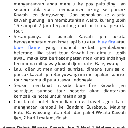
mengantarkan anda menuju ke pos paltuding Ijen
sebuah titik start memulainya hiking ke puncak
Kawah Ijen Banyuwangi. Dan p
endakian ke wisata
kawah gunung Ijen membutuhkan waktu kurang lebih
1,5 sampai 2 jam tergantung dari performa peserta
tour.
Sesampainya di puncak Kawah Ijen pesrta
berkesempatan menikmati api biru atau
blue fire
atau
blue flame
yang muncul akibat pembakaran
belerang. J
ika start tour Kawah Ijen dimulai lebih
awal, maka kita berkesempatan menikmati indahnya
fenomena
milky way
kawah Ijen crater Banyuwangi.
Lalu dilanjut menikmati sunrise, dimana sunrise di
puncak kawah Ijen Banyuwangi ini merupakan
sunrise
tour
pertama di pulau Jawa, Indonesia.
Seusai menikmati wisata blue fire Kawah Ijen
sekaligus sunrise tour peserta akan diantarkan
kembali ke hotel untuk makan pagi.
Check-out hotel, kemudian crew travel agen kami
mengnatar kembali ke Bandara Surabaya, Malang
Batu, Banyuwangi atau Bali, dan paket
Wisata Kawah
Ijen
, 2 hari 1 malam, finish.
Harga Paket Wisata Kawah Ijen 2 Hari 1 Malam
sudah