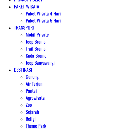
PAKET WISATA
Paket Wisata 4 Hari
Paket Wisata 5 Hari
TRANSPORT
Mobil Private
Jeep Bromo
Trail Bromo
Kuda Bromo
Jeep Banyuwangi
DESTINASI
Gunung
Air Terjun
Pantai
Agrowisata
Zoo
Sejarah
Religi
Theme Park