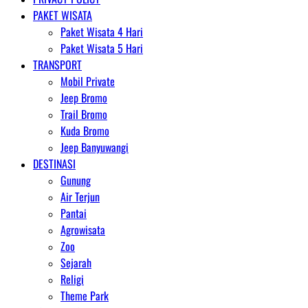
PAKET WISATA
Paket Wisata 4 Hari
Paket Wisata 5 Hari
TRANSPORT
Mobil Private
Jeep Bromo
Trail Bromo
Kuda Bromo
Jeep Banyuwangi
DESTINASI
Gunung
Air Terjun
Pantai
Agrowisata
Zoo
Sejarah
Religi
Theme Park