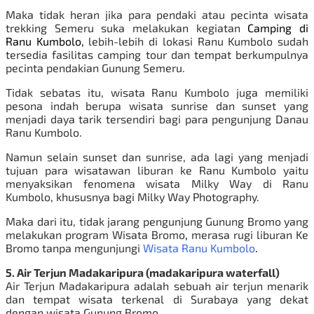
Maka tidak heran jika para pendaki atau pecinta wisata
trekking Semeru suka melakukan kegiatan
Camping di
Ranu Kumbolo,
lebih-lebih di lokasi Ranu Kumbolo sudah
tersedia fasilitas camping tour dan tempat berkumpulnya
pecinta pendakian Gunung Semeru.
Tidak sebatas itu, wisata Ranu Kumbolo juga memiliki
pesona indah berupa wisata sunrise dan sunset yang
menjadi daya tarik tersendiri bagi para pengunjung Danau
Ranu Kumbolo.
Namun selain sunset dan sunrise, ada lagi yang menjadi
tujuan para wisatawan liburan ke Ranu Kumbolo yaitu
menyaksikan fenomena wisata Milky Way di Ranu
Kumbolo, khususnya bagi Milky Way Photography.
Maka dari itu, tidak jarang pengunjung Gunung Bromo yang
melakukan program
Wisata Bromo
,
merasa rugi liburan Ke
Bromo tanpa mengunjungi
Wisata Ranu Kumbolo
.
5. Air Terjun Madakaripura (madakaripura waterfall)
Air Terjun Madakaripura adalah sebuah air terjun menarik
dan tempat wisata terkenal di Surabaya
yang dekat
dengan wisata Gunung Bromo.