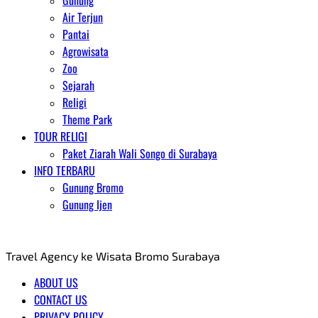
Gunung
Air Terjun
Pantai
Agrowisata
Zoo
Sejarah
Religi
Theme Park
TOUR RELIGI
Paket Ziarah Wali Songo di Surabaya
INFO TERBARU
Gunung Bromo
Gunung Ijen
AGENT WISATA BROMO
Travel Agency ke Wisata Bromo Surabaya
ABOUT US
CONTACT US
PRIVACY POLICY