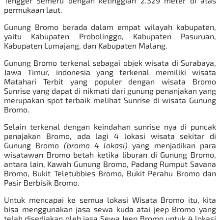
Tengger Semeru dengan ketinggian 2.329 meter di atas
permukaan laut.
Gunung Bromo berada dalam empat wilayah kabupaten,
yaitu Kabupaten Probolinggo, Kabupaten Pasuruan,
Kabupaten Lumajang, dan Kabupaten Malang.
Gunung Bromo terkenal sebagai objek wisata di Surabaya,
Jawa Timur, indonesia yang terkenal memiliki wisata
Matahari Terbit yang populer dengan wisata Bromo
Sunrise yang dapat di nikmati dari gunung penanjakan yang
merupakan spot terbaik melihat Sunrise di wisata
Gunung
Bromo
.
Selain terkenal dengan keindahan sunrise nya di puncak
penajakan Bromo, ada lagi 4 lokasi wisata sekitar di
Gunung Bromo
(bromo 4 lokasi)
yang menjadikan para
wisatawan Bromo betah ketika liburan di Gunung Bromo,
antara lain, Kawah Gunung Bromo, Padang Rumput Savana
Bromo, Bukit Teletubbies Bromo, Bukit Perahu Bromo dan
Pasir Berbisik Bromo.
Untuk mencapai ke semua lokasi Wisata Bromo itu, kita
bisa menggunakan jasa sewa kuda atai jeep Bromo yang
telah disediakan oleh jasa
Sewa Jeep Bromo
untuk 4 lokasi