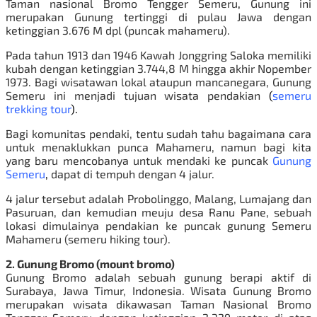
Taman nasional Bromo Tengger Semeru
,
Gunung ini
merupakan Gunung tertinggi di pulau Jawa dengan
ketinggian 3.676 M dpl (puncak mahameru).
Pada tahun 1913 dan 1946 Kawah Jonggring Saloka memiliki
kubah dengan ketinggian 3.744,8 M hingga akhir Nopember
1973.
Bagi wisatawan lokal ataupun mancanegara, Gunung
Semeru ini menjadi tujuan wisata pendakian
(
semeru
trekking tour
).
Bagi komunitas pendaki, tentu sudah tahu bagaimana cara
untuk menaklukkan punca Mahameru, namun bagi kita
yang baru mencobanya untuk mendaki ke puncak
Gunung
Semeru
,
dapat di tempuh dengan 4 jalur.
4 jalur tersebut adalah Probolinggo, Malang, Lumajang dan
Pasuruan, dan kemudian meuju desa Ranu Pane, sebuah
lokasi dimulainya pendakian ke puncak gunung Semeru
Mahameru (semeru hiking tour).
2. Gunung Bromo
(
mount bromo
)
Gunung Bromo adalah sebuah gunung berapi aktif di
Surabaya, Jawa Timur, Indonesia. Wisata Gunung Bromo
merupakan wisata dikawasan Taman Nasional Bromo