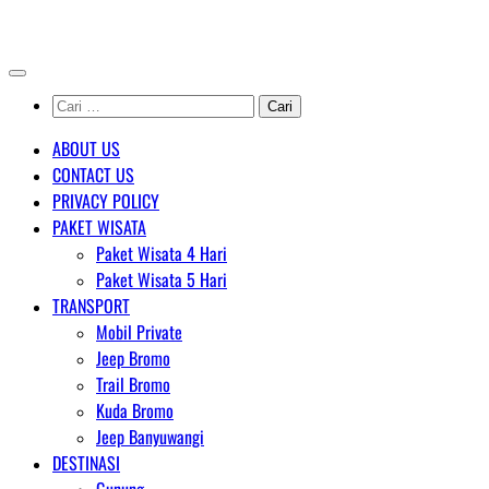
Skip
AGENT WISATA BROMO
to
content
Cari
untuk:
ABOUT US
CONTACT US
PRIVACY POLICY
PAKET WISATA
Paket Wisata 4 Hari
Paket Wisata 5 Hari
TRANSPORT
Mobil Private
Jeep Bromo
Trail Bromo
Kuda Bromo
Jeep Banyuwangi
DESTINASI