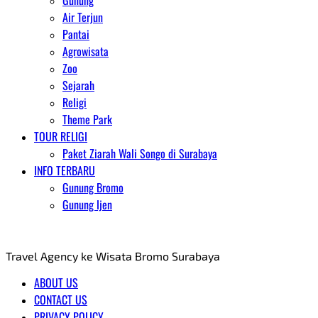
Gunung
Air Terjun
Pantai
Agrowisata
Zoo
Sejarah
Religi
Theme Park
TOUR RELIGI
Paket Ziarah Wali Songo di Surabaya
INFO TERBARU
Gunung Bromo
Gunung Ijen
AGENT WISATA BROMO
Travel Agency ke Wisata Bromo Surabaya
ABOUT US
CONTACT US
PRIVACY POLICY