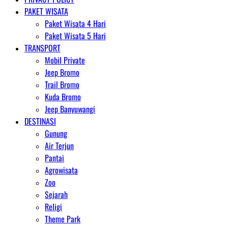
PAKET WISATA
Paket Wisata 4 Hari
Paket Wisata 5 Hari
TRANSPORT
Mobil Private
Jeep Bromo
Trail Bromo
Kuda Bromo
Jeep Banyuwangi
DESTINASI
Gunung
Air Terjun
Pantai
Agrowisata
Zoo
Sejarah
Religi
Theme Park