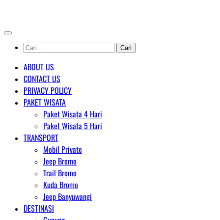
Skip
AGENT WISATA BROMO
to
content
Cari
untuk:
ABOUT US
CONTACT US
PRIVACY POLICY
PAKET WISATA
Paket Wisata 4 Hari
Paket Wisata 5 Hari
TRANSPORT
Mobil Private
Jeep Bromo
Trail Bromo
Kuda Bromo
Jeep Banyuwangi
DESTINASI