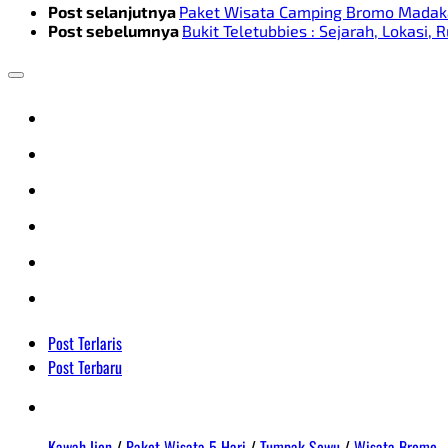
Post selanjutnya
Paket Wisata Camping Bromo Madak
Post sebelumnya
Bukit Teletubbies : Sejarah, Lokasi
Post Terlaris
Post Terbaru
Kawah Ijen
/
Paket Wisata 5 Hari
/
Tumpak Sewu
/
Wisata Bromo