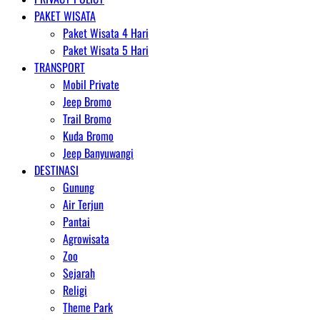
PAKET WISATA
Paket Wisata 4 Hari
Paket Wisata 5 Hari
TRANSPORT
Mobil Private
Jeep Bromo
Trail Bromo
Kuda Bromo
Jeep Banyuwangi
DESTINASI
Gunung
Air Terjun
Pantai
Agrowisata
Zoo
Sejarah
Religi
Theme Park