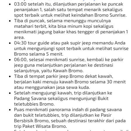
03:00 setelah itu, dilanjutkan perjalanan ke puncak
penanjakan 1, salah satu tempat menarik sekaligus
spot terbaik untuk melihat keindahan
Bromo Sunrise
.
Tiba di puncak, selama menunggu munculnya
matahari terbit, kita bisa minum kopi sekaligus
menikmati jagung bakar khas tengger di
penanjakan 1
area.
04:30 tour guide atau pak supir jeep memandu Anda
untuk mengunjungi spot terbaik untuk melihat sunrise
Bromo selama 5 menit.
06:00, selesai menikmati sunrise, kembali ke parkir
jeep guna melanjutkan perjalanan ke destinasi
selanjutnya, yaitu Kawah Bromo.
Tiba di tempat parkir
jeep Bromo
dekat kawah,
berjalan kaki menuju kawah Bromo selama 30 menit
atau menggunakan jasa sewa kuda.
Setelah mengujungi kawah, trip dilanjutkan ke
Padang Savana sekaligus mengunjungi Bukit
teletubbies Bromo.
Puas menikmati panorama indah di padang savana
dan bukit teletubbies, trip dilanjutkan ke
Pasir
Bersbisik Bromo
,
sebuah destinasi terakhir dari pada
trip
Paket Wisata Bromo
.