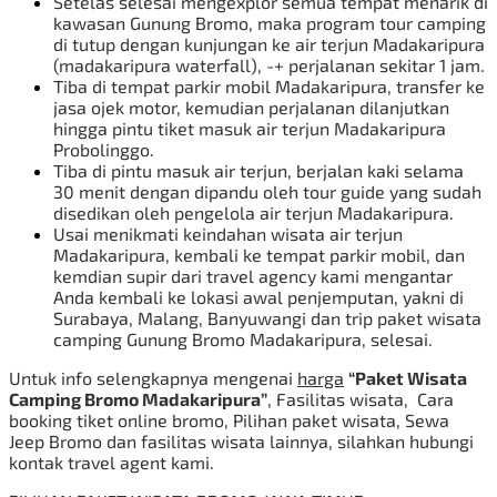
Setelas selesai mengexplor semua tempat menarik di
kawasan Gunung Bromo, maka program tour camping
di tutup dengan kunjungan ke air terjun Madakaripura
(madakaripura waterfall), -+ perjalanan sekitar 1 jam.
Tiba di tempat parkir mobil Madakaripura, transfer ke
jasa ojek motor, kemudian perjalanan dilanjutkan
hingga pintu tiket masuk air terjun Madakaripura
Probolinggo.
Tiba di pintu masuk air terjun, berjalan kaki selama
30 menit dengan dipandu oleh tour guide yang sudah
disedikan oleh pengelola air terjun Madakaripura.
Usai menikmati keindahan wisata air terjun
Madakaripura, kembali ke tempat parkir mobil, dan
kemdian supir dari travel agency kami mengantar
Anda kembali ke lokasi awal penjemputan, yakni di
Surabaya, Malang, Banyuwangi dan trip paket wisata
camping
Gunung Bromo
Madakaripura, selesai.
Untuk info selengkapnya mengenai
harga
“Paket Wisata
Camping Bromo Madakaripura”
, Fasilitas wisata, Cara
booking tiket online bromo, Pilihan paket wisata,
Sewa
Jeep Bromo
dan fasilitas wisata lainnya, silahkan hubungi
kontak travel agent kami.