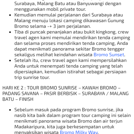
Surabaya, Malang Batu atau Banyuwangi dengan
menggunakan
mobil private tour
.
Kemudian memulai perjalanan dari Surabaya atau
Malang menuju lokasi camping dikawasan Gunung
Bromo selama -+ 3 jam perjalanan.
Tiba di puncak penanjakan atau bukit kingkong, crew
travel agen kami memulai mendirikan tenda camping
dan selama proses mendirikan tenda camping, Anda
dapat menikmati panorama sekitar
Bromo tengger
sekaligus melihat keindahan wisata
Bromo Sunset
.
Setelah itu, crew travel agen kami mempersilahkan
Anda untuk menempati tenda camping yang telah
dipersiapkan, kemudian istirahat sebagai persiapan
trip sunrise tour.
HARI KE 2 : TOUR BROMO SUNRISE – KAWAH
BROMO
–
PADANG SAVANA – PASIR BERBISIK – SURABAYA / MALANG
BATU – FINISH
Sebelum masuk pada program Bromo sunrise, jika
nasib kita baik dalam program tour camping ini selain
menikmati panorama wisata Bromo dan air terjun
Madakaripura, kita juga berkesempatan untuk
menyaksikan wisata
Bromo Milky Way
.