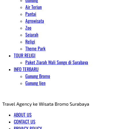
Gunung
Air Terjun
Pantai
Agrowisata
Zoo
Sejarah
Religi
Theme Park
TOUR RELIGI
Paket Ziarah Wali Songo di Surabaya
INFO TERBARU
Gunung Bromo
Gunung Ijen
AGENT WISATA BROMO
Travel Agency ke Wisata Bromo Surabaya
ABOUT US
CONTACT US
PRIVACY POLICY