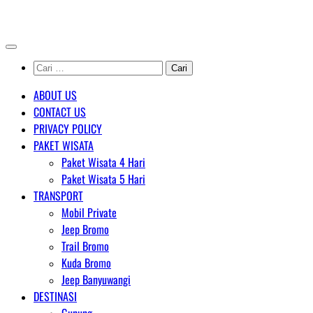
Skip
AGENT WISATA BROMO
to
content
Cari
untuk:
ABOUT US
CONTACT US
PRIVACY POLICY
PAKET WISATA
Paket Wisata 4 Hari
Paket Wisata 5 Hari
TRANSPORT
Mobil Private
Jeep Bromo
Trail Bromo
Kuda Bromo
Jeep Banyuwangi
DESTINASI