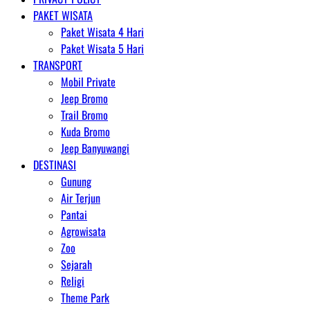
PAKET WISATA
Paket Wisata 4 Hari
Paket Wisata 5 Hari
TRANSPORT
Mobil Private
Jeep Bromo
Trail Bromo
Kuda Bromo
Jeep Banyuwangi
DESTINASI
Gunung
Air Terjun
Pantai
Agrowisata
Zoo
Sejarah
Religi
Theme Park