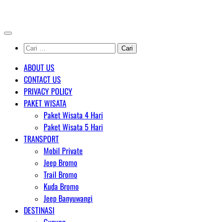
Skip
AGENT WISATA BROMO
to
content
Cari
untuk:
ABOUT US
CONTACT US
PRIVACY POLICY
PAKET WISATA
Paket Wisata 4 Hari
Paket Wisata 5 Hari
TRANSPORT
Mobil Private
Jeep Bromo
Trail Bromo
Kuda Bromo
Jeep Banyuwangi
DESTINASI