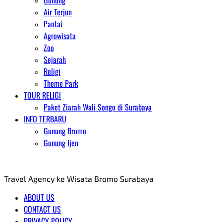
Gunung
Air Terjun
Pantai
Agrowisata
Zoo
Sejarah
Religi
Theme Park
TOUR RELIGI
Paket Ziarah Wali Songo di Surabaya
INFO TERBARU
Gunung Bromo
Gunung Ijen
AGENT WISATA BROMO
Travel Agency ke Wisata Bromo Surabaya
ABOUT US
CONTACT US
PRIVACY POLICY