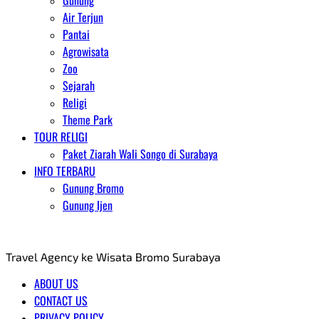
Gunung
Air Terjun
Pantai
Agrowisata
Zoo
Sejarah
Religi
Theme Park
TOUR RELIGI
Paket Ziarah Wali Songo di Surabaya
INFO TERBARU
Gunung Bromo
Gunung Ijen
AGENT WISATA BROMO
Travel Agency ke Wisata Bromo Surabaya
ABOUT US
CONTACT US
PRIVACY POLICY