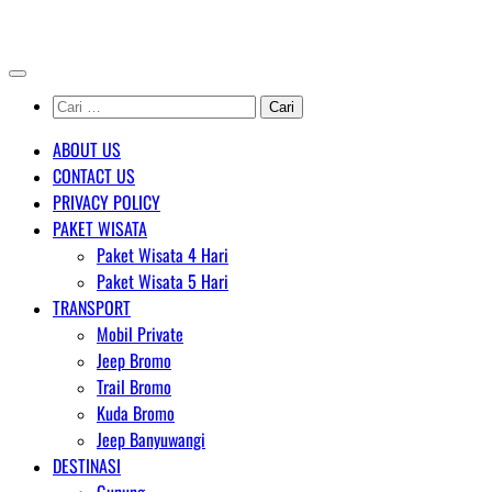
Skip
AGENT WISATA BROMO
to
content
Cari
untuk:
ABOUT US
CONTACT US
PRIVACY POLICY
PAKET WISATA
Paket Wisata 4 Hari
Paket Wisata 5 Hari
TRANSPORT
Mobil Private
Jeep Bromo
Trail Bromo
Kuda Bromo
Jeep Banyuwangi
DESTINASI