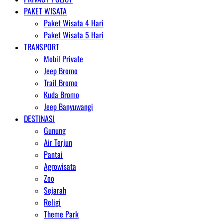
PAKET WISATA
Paket Wisata 4 Hari
Paket Wisata 5 Hari
TRANSPORT
Mobil Private
Jeep Bromo
Trail Bromo
Kuda Bromo
Jeep Banyuwangi
DESTINASI
Gunung
Air Terjun
Pantai
Agrowisata
Zoo
Sejarah
Religi
Theme Park