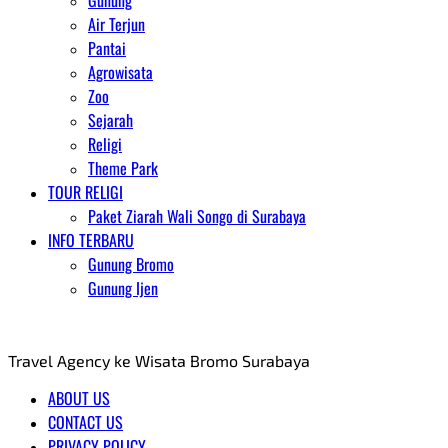
Gunung
Air Terjun
Pantai
Agrowisata
Zoo
Sejarah
Religi
Theme Park
TOUR RELIGI
Paket Ziarah Wali Songo di Surabaya
INFO TERBARU
Gunung Bromo
Gunung Ijen
AGENT WISATA BROMO
Travel Agency ke Wisata Bromo Surabaya
ABOUT US
CONTACT US
PRIVACY POLICY