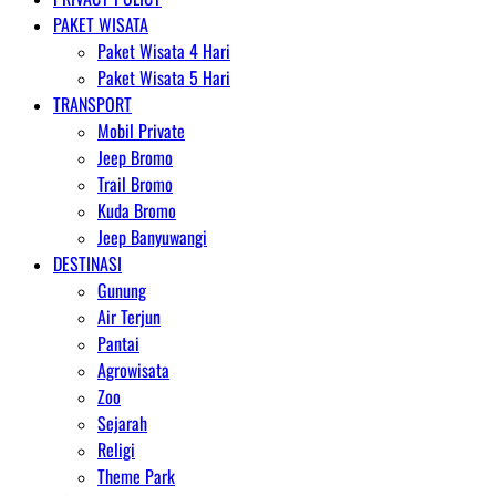
PAKET WISATA
Paket Wisata 4 Hari
Paket Wisata 5 Hari
TRANSPORT
Mobil Private
Jeep Bromo
Trail Bromo
Kuda Bromo
Jeep Banyuwangi
DESTINASI
Gunung
Air Terjun
Pantai
Agrowisata
Zoo
Sejarah
Religi
Theme Park