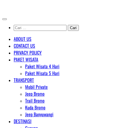
Skip
AGENT WISATA BROMO
to
content
Cari
untuk:
ABOUT US
CONTACT US
PRIVACY POLICY
PAKET WISATA
Paket Wisata 4 Hari
Paket Wisata 5 Hari
TRANSPORT
Mobil Private
Jeep Bromo
Trail Bromo
Kuda Bromo
Jeep Banyuwangi
DESTINASI