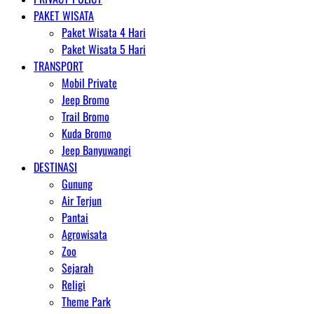
PAKET WISATA
Paket Wisata 4 Hari
Paket Wisata 5 Hari
TRANSPORT
Mobil Private
Jeep Bromo
Trail Bromo
Kuda Bromo
Jeep Banyuwangi
DESTINASI
Gunung
Air Terjun
Pantai
Agrowisata
Zoo
Sejarah
Religi
Theme Park