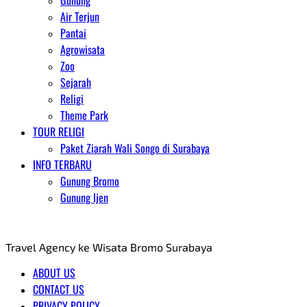
Gunung
Air Terjun
Pantai
Agrowisata
Zoo
Sejarah
Religi
Theme Park
TOUR RELIGI
Paket Ziarah Wali Songo di Surabaya
INFO TERBARU
Gunung Bromo
Gunung Ijen
AGENT WISATA BROMO
Travel Agency ke Wisata Bromo Surabaya
ABOUT US
CONTACT US
PRIVACY POLICY