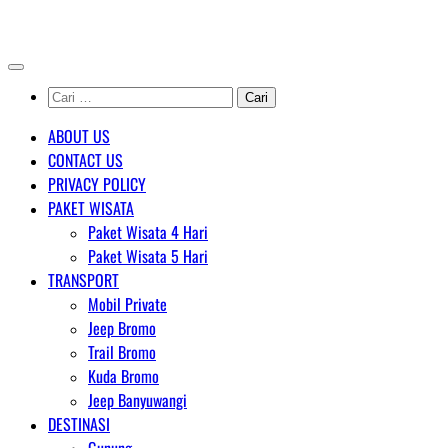
Skip
AGENT WISATA BROMO
to
content
Cari
untuk:
ABOUT US
CONTACT US
PRIVACY POLICY
PAKET WISATA
Paket Wisata 4 Hari
Paket Wisata 5 Hari
TRANSPORT
Mobil Private
Jeep Bromo
Trail Bromo
Kuda Bromo
Jeep Banyuwangi
DESTINASI