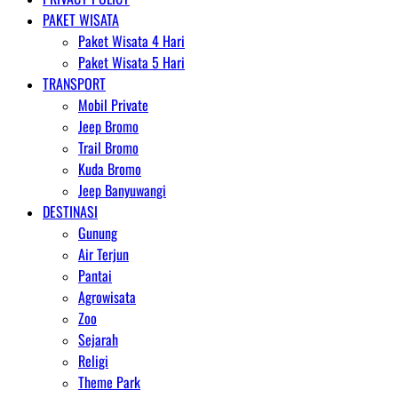
PAKET WISATA
Paket Wisata 4 Hari
Paket Wisata 5 Hari
TRANSPORT
Mobil Private
Jeep Bromo
Trail Bromo
Kuda Bromo
Jeep Banyuwangi
DESTINASI
Gunung
Air Terjun
Pantai
Agrowisata
Zoo
Sejarah
Religi
Theme Park