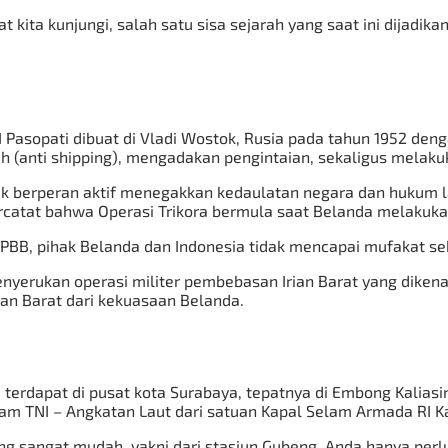
t kita kunjungi, salah satu sisa sejarah yang saat ini dijadik
 Pasopati dibuat di Vladi Wostok, Rusia pada tahun 1952 den
(anti shipping), mengadakan pengintaian, sekaligus melakuka
ak berperan aktif menegakkan kedaulatan negara dan hukum la
ercatat bahwa Operasi Trikora bermula saat Belanda melakukan
PBB, pihak Belanda dan Indonesia tidak mencapai mufakat se
nyerukan operasi militer pembebasan Irian Barat yang dikenal 
ian Barat dari kekuasaan Belanda.
erdapat di pusat kota Surabaya, tepatnya di Embong Kaliasi
selam TNI – Angkatan Laut dari satuan Kapal Selam Armada RI 
sangat mudah, yakni dari stasiun Gubeng, Anda hanya perlu b