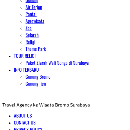
Gunung
Air Terjun
Pantai
Agrowisata
Zoo
Sejarah
Religi
Theme Park
TOUR RELIGI
Paket Ziarah Wali Songo di Surabaya
INFO TERBARU
Gunung Bromo
Gunung Ijen
AGENT WISATA BROMO
Travel Agency ke Wisata Bromo Surabaya
ABOUT US
CONTACT US
PRIVACY POLICY