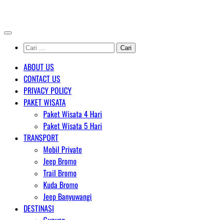
Skip
AGENT WISATA BROMO
to
content
Cari
untuk:
ABOUT US
CONTACT US
PRIVACY POLICY
PAKET WISATA
Paket Wisata 4 Hari
Paket Wisata 5 Hari
TRANSPORT
Mobil Private
Jeep Bromo
Trail Bromo
Kuda Bromo
Jeep Banyuwangi
DESTINASI