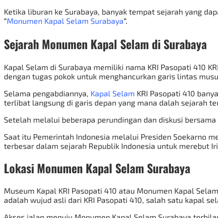
Ketika liburan ke Surabaya, banyak tempat sejarah yang dapa
“
Monumen Kapal Selam Surabaya
“.
Sejarah Monumen Kapal Selam di Surabaya
Kapal Selam di Surabaya memiliki nama KRI Pasopati 410 KRI
dengan tugas pokok untuk menghancurkan garis lintas musuh 
Selama pengabdiannya,
Kapal Selam
KRI Pasopati 410 bany
terlibat langsung di garis depan yang mana dalah sejarah t
Setelah melalui beberapa perundingan dan diskusi bersama 
Saat itu Pemerintah Indonesia melalui Presiden Soekarno me
terbesar dalam sejarah Republik Indonesia untuk merebut Ir
Lokasi Monumen Kapal Selam Surabaya
Museum Kapal KRI Pasopati 410 atau Monumen Kapal Selam t
adalah wujud asli dari KRI Pasopati 410, salah satu kapal 
Akses jalan menuju Monumen Kapal Selam Surabaya terbilang 