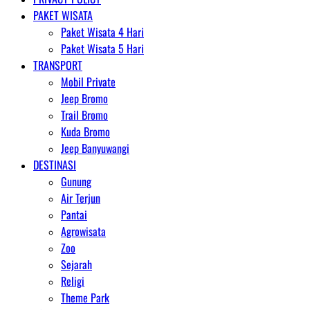
PAKET WISATA
Paket Wisata 4 Hari
Paket Wisata 5 Hari
TRANSPORT
Mobil Private
Jeep Bromo
Trail Bromo
Kuda Bromo
Jeep Banyuwangi
DESTINASI
Gunung
Air Terjun
Pantai
Agrowisata
Zoo
Sejarah
Religi
Theme Park