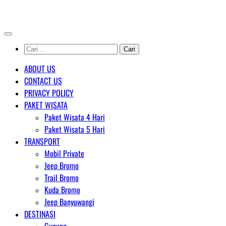
Skip
AGENT WISATA BROMO
to
content
Cari
untuk:
ABOUT US
CONTACT US
PRIVACY POLICY
PAKET WISATA
Paket Wisata 4 Hari
Paket Wisata 5 Hari
TRANSPORT
Mobil Private
Jeep Bromo
Trail Bromo
Kuda Bromo
Jeep Banyuwangi
DESTINASI