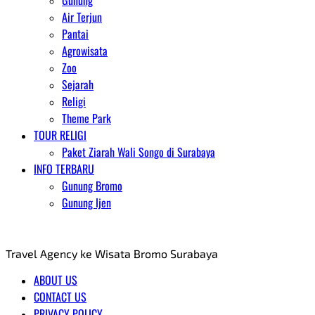
Gunung
Air Terjun
Pantai
Agrowisata
Zoo
Sejarah
Religi
Theme Park
TOUR RELIGI
Paket Ziarah Wali Songo di Surabaya
INFO TERBARU
Gunung Bromo
Gunung Ijen
AGENT WISATA BROMO
Travel Agency ke Wisata Bromo Surabaya
ABOUT US
CONTACT US
PRIVACY POLICY