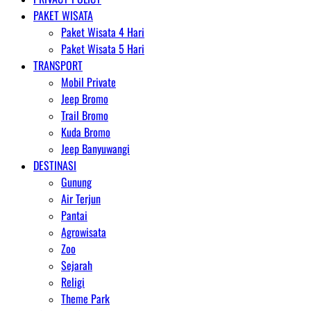
PAKET WISATA
Paket Wisata 4 Hari
Paket Wisata 5 Hari
TRANSPORT
Mobil Private
Jeep Bromo
Trail Bromo
Kuda Bromo
Jeep Banyuwangi
DESTINASI
Gunung
Air Terjun
Pantai
Agrowisata
Zoo
Sejarah
Religi
Theme Park