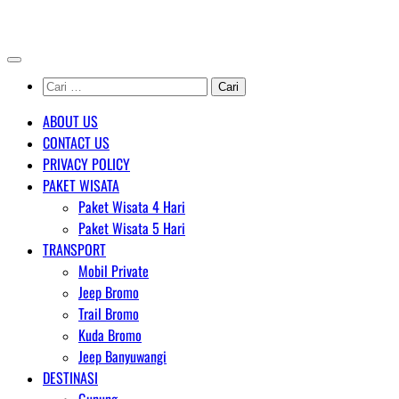
Skip
AGENT WISATA BROMO
to
content
Cari
untuk:
ABOUT US
CONTACT US
PRIVACY POLICY
PAKET WISATA
Paket Wisata 4 Hari
Paket Wisata 5 Hari
TRANSPORT
Mobil Private
Jeep Bromo
Trail Bromo
Kuda Bromo
Jeep Banyuwangi
DESTINASI