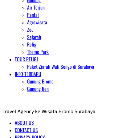
Gunung
Air Terjun
Pantai
Agrowisata
Zoo
Sejarah
Religi
Theme Park
TOUR RELIGI
Paket Ziarah Wali Songo di Surabaya
INFO TERBARU
Gunung Bromo
Gunung Ijen
AGENT WISATA BROMO
Travel Agency ke Wisata Bromo Surabaya
ABOUT US
CONTACT US
PRIVACY POLICY