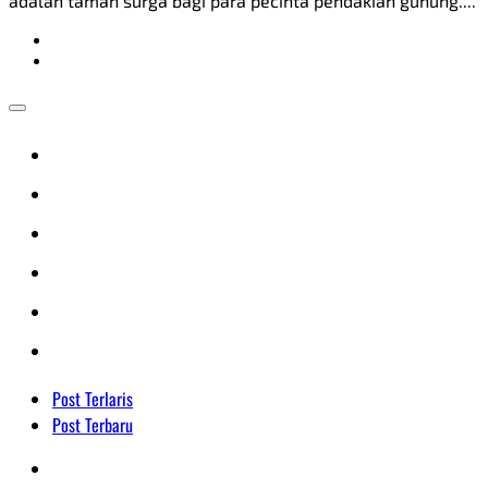
adalah taman surga bagi para pecinta pendakian gunung....
Post Terlaris
Post Terbaru