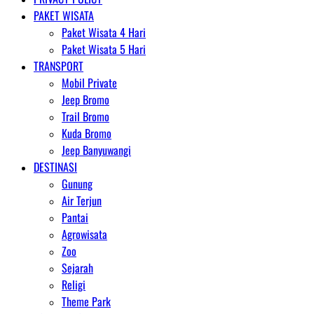
PAKET WISATA
Paket Wisata 4 Hari
Paket Wisata 5 Hari
TRANSPORT
Mobil Private
Jeep Bromo
Trail Bromo
Kuda Bromo
Jeep Banyuwangi
DESTINASI
Gunung
Air Terjun
Pantai
Agrowisata
Zoo
Sejarah
Religi
Theme Park