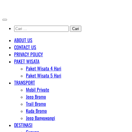
Skip
AGENT WISATA BROMO
to
content
Cari
untuk:
ABOUT US
CONTACT US
PRIVACY POLICY
PAKET WISATA
Paket Wisata 4 Hari
Paket Wisata 5 Hari
TRANSPORT
Mobil Private
Jeep Bromo
Trail Bromo
Kuda Bromo
Jeep Banyuwangi
DESTINASI