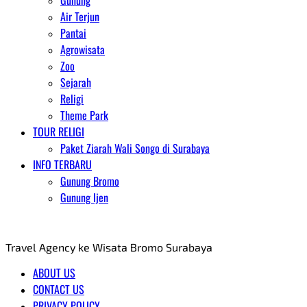
Gunung
Air Terjun
Pantai
Agrowisata
Zoo
Sejarah
Religi
Theme Park
TOUR RELIGI
Paket Ziarah Wali Songo di Surabaya
INFO TERBARU
Gunung Bromo
Gunung Ijen
AGENT WISATA BROMO
Travel Agency ke Wisata Bromo Surabaya
ABOUT US
CONTACT US
PRIVACY POLICY