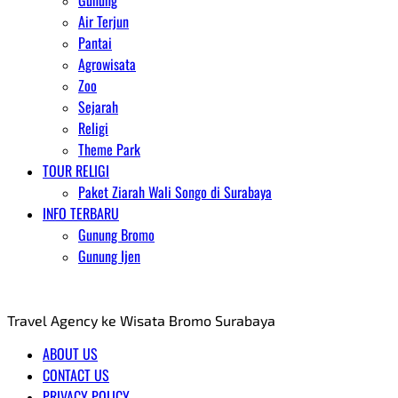
Gunung
Air Terjun
Pantai
Agrowisata
Zoo
Sejarah
Religi
Theme Park
TOUR RELIGI
Paket Ziarah Wali Songo di Surabaya
INFO TERBARU
Gunung Bromo
Gunung Ijen
AGENT WISATA BROMO
Travel Agency ke Wisata Bromo Surabaya
ABOUT US
CONTACT US
PRIVACY POLICY