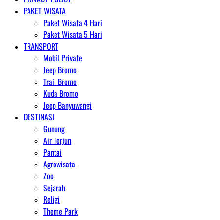
PAKET WISATA
Paket Wisata 4 Hari
Paket Wisata 5 Hari
TRANSPORT
Mobil Private
Jeep Bromo
Trail Bromo
Kuda Bromo
Jeep Banyuwangi
DESTINASI
Gunung
Air Terjun
Pantai
Agrowisata
Zoo
Sejarah
Religi
Theme Park