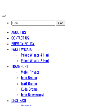
Skip
AGENT WISATA BROMO
to
content
Cari
untuk:
ABOUT US
CONTACT US
PRIVACY POLICY
PAKET WISATA
Paket Wisata 4 Hari
Paket Wisata 5 Hari
TRANSPORT
Mobil Private
Jeep Bromo
Trail Bromo
Kuda Bromo
Jeep Banyuwangi
DESTINASI