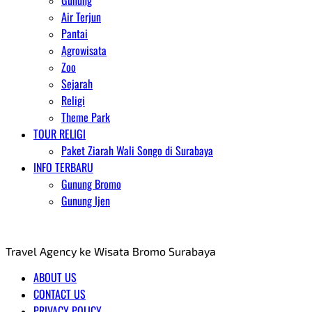
Gunung
Air Terjun
Pantai
Agrowisata
Zoo
Sejarah
Religi
Theme Park
TOUR RELIGI
Paket Ziarah Wali Songo di Surabaya
INFO TERBARU
Gunung Bromo
Gunung Ijen
AGENT WISATA BROMO
Travel Agency ke Wisata Bromo Surabaya
ABOUT US
CONTACT US
PRIVACY POLICY