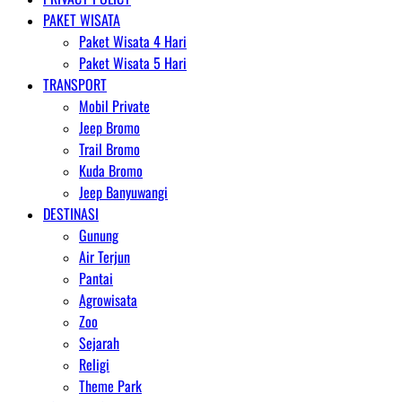
PAKET WISATA
Paket Wisata 4 Hari
Paket Wisata 5 Hari
TRANSPORT
Mobil Private
Jeep Bromo
Trail Bromo
Kuda Bromo
Jeep Banyuwangi
DESTINASI
Gunung
Air Terjun
Pantai
Agrowisata
Zoo
Sejarah
Religi
Theme Park