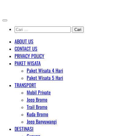
Skip
AGENT WISATA BROMO
to
content
Cari
untuk:
ABOUT US
CONTACT US
PRIVACY POLICY
PAKET WISATA
Paket Wisata 4 Hari
Paket Wisata 5 Hari
TRANSPORT
Mobil Private
Jeep Bromo
Trail Bromo
Kuda Bromo
Jeep Banyuwangi
DESTINASI