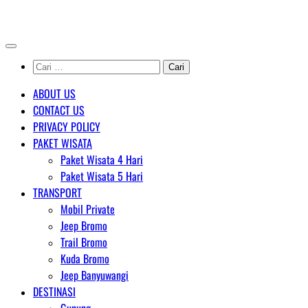
Skip
AGENT WISATA BROMO
to
content
Cari
untuk:
ABOUT US
CONTACT US
PRIVACY POLICY
PAKET WISATA
Paket Wisata 4 Hari
Paket Wisata 5 Hari
TRANSPORT
Mobil Private
Jeep Bromo
Trail Bromo
Kuda Bromo
Jeep Banyuwangi
DESTINASI