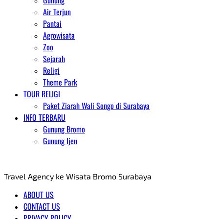
Gunung
Air Terjun
Pantai
Agrowisata
Zoo
Sejarah
Religi
Theme Park
TOUR RELIGI
Paket Ziarah Wali Songo di Surabaya
INFO TERBARU
Gunung Bromo
Gunung Ijen
AGENT WISATA BROMO
Travel Agency ke Wisata Bromo Surabaya
ABOUT US
CONTACT US
PRIVACY POLICY