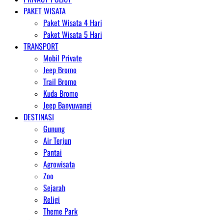
PAKET WISATA
Paket Wisata 4 Hari
Paket Wisata 5 Hari
TRANSPORT
Mobil Private
Jeep Bromo
Trail Bromo
Kuda Bromo
Jeep Banyuwangi
DESTINASI
Gunung
Air Terjun
Pantai
Agrowisata
Zoo
Sejarah
Religi
Theme Park