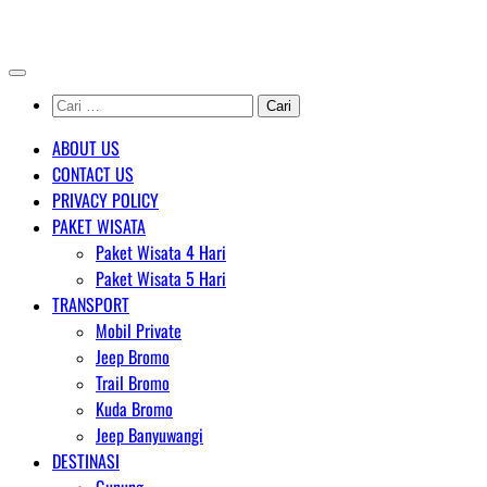
Skip
AGENT WISATA BROMO
to
content
Cari
untuk:
ABOUT US
CONTACT US
PRIVACY POLICY
PAKET WISATA
Paket Wisata 4 Hari
Paket Wisata 5 Hari
TRANSPORT
Mobil Private
Jeep Bromo
Trail Bromo
Kuda Bromo
Jeep Banyuwangi
DESTINASI