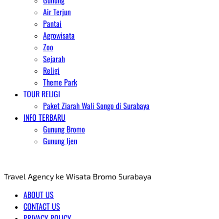
Gunung
Air Terjun
Pantai
Agrowisata
Zoo
Sejarah
Religi
Theme Park
TOUR RELIGI
Paket Ziarah Wali Songo di Surabaya
INFO TERBARU
Gunung Bromo
Gunung Ijen
AGENT WISATA BROMO
Travel Agency ke Wisata Bromo Surabaya
ABOUT US
CONTACT US
PRIVACY POLICY