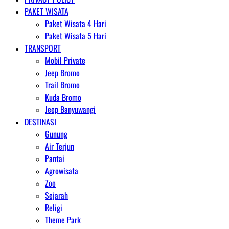
PAKET WISATA
Paket Wisata 4 Hari
Paket Wisata 5 Hari
TRANSPORT
Mobil Private
Jeep Bromo
Trail Bromo
Kuda Bromo
Jeep Banyuwangi
DESTINASI
Gunung
Air Terjun
Pantai
Agrowisata
Zoo
Sejarah
Religi
Theme Park