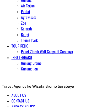
Gunung
Air Terjun
Pantai
Agrowisata
Zoo
Sejarah
Religi
Theme Park
TOUR RELIGI
Paket Ziarah Wali Songo di Surabaya
INFO TERBARU
Gunung Bromo
Gunung Ijen
AGENT WISATA BROMO
Travel Agency ke Wisata Bromo Surabaya
ABOUT US
CONTACT US
PRIVACY POLICY