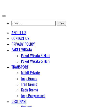
Skip
AGENT WISATA BROMO
to
content
Cari
untuk:
ABOUT US
CONTACT US
PRIVACY POLICY
PAKET WISATA
Paket Wisata 4 Hari
Paket Wisata 5 Hari
TRANSPORT
Mobil Private
Jeep Bromo
Trail Bromo
Kuda Bromo
Jeep Banyuwangi
DESTINASI