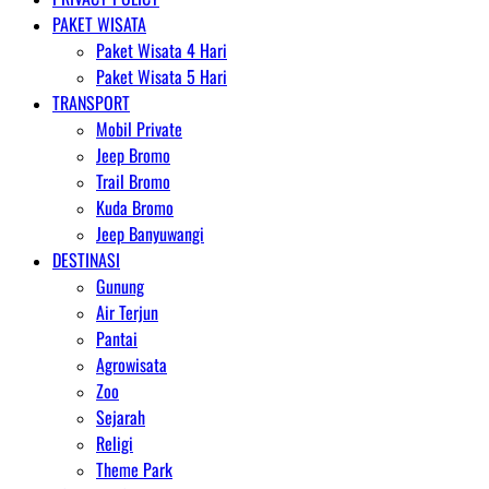
PAKET WISATA
Paket Wisata 4 Hari
Paket Wisata 5 Hari
TRANSPORT
Mobil Private
Jeep Bromo
Trail Bromo
Kuda Bromo
Jeep Banyuwangi
DESTINASI
Gunung
Air Terjun
Pantai
Agrowisata
Zoo
Sejarah
Religi
Theme Park