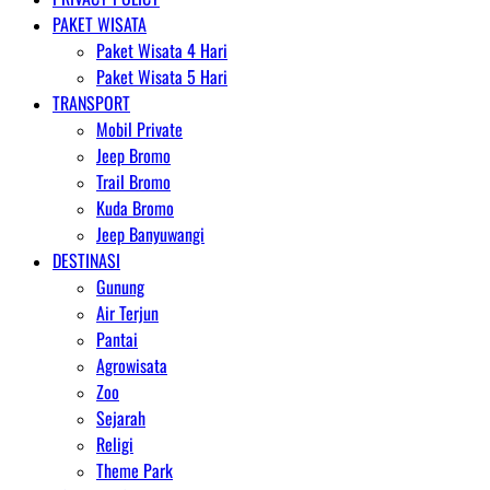
PAKET WISATA
Paket Wisata 4 Hari
Paket Wisata 5 Hari
TRANSPORT
Mobil Private
Jeep Bromo
Trail Bromo
Kuda Bromo
Jeep Banyuwangi
DESTINASI
Gunung
Air Terjun
Pantai
Agrowisata
Zoo
Sejarah
Religi
Theme Park