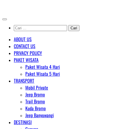
Skip
AGENT WISATA BROMO
to
content
Cari
untuk:
ABOUT US
CONTACT US
PRIVACY POLICY
PAKET WISATA
Paket Wisata 4 Hari
Paket Wisata 5 Hari
TRANSPORT
Mobil Private
Jeep Bromo
Trail Bromo
Kuda Bromo
Jeep Banyuwangi
DESTINASI