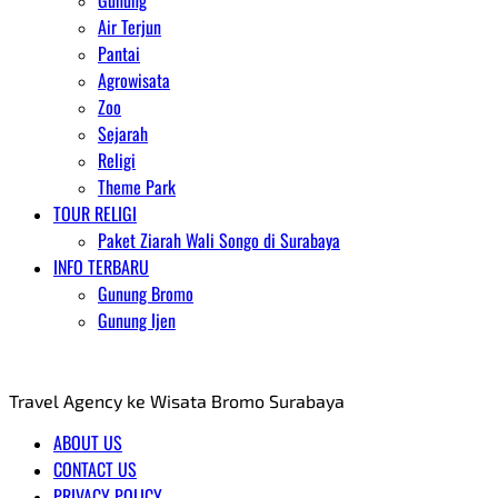
Gunung
Air Terjun
Pantai
Agrowisata
Zoo
Sejarah
Religi
Theme Park
TOUR RELIGI
Paket Ziarah Wali Songo di Surabaya
INFO TERBARU
Gunung Bromo
Gunung Ijen
AGENT WISATA BROMO
Travel Agency ke Wisata Bromo Surabaya
ABOUT US
CONTACT US
PRIVACY POLICY