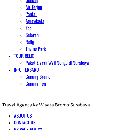
Gunung
Air Terjun
Pantai
Agrowisata
Zoo
Sejarah
Religi
Theme Park
TOUR RELIGI
Paket Ziarah Wali Songo di Surabaya
INFO TERBARU
Gunung Bromo
Gunung Ijen
AGENT WISATA BROMO
Travel Agency ke Wisata Bromo Surabaya
ABOUT US
CONTACT US
PRIVACY POLICY