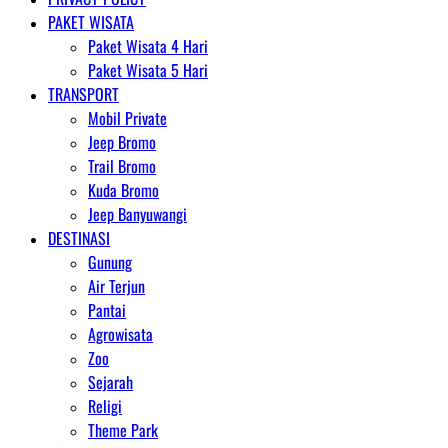
PAKET WISATA
Paket Wisata 4 Hari
Paket Wisata 5 Hari
TRANSPORT
Mobil Private
Jeep Bromo
Trail Bromo
Kuda Bromo
Jeep Banyuwangi
DESTINASI
Gunung
Air Terjun
Pantai
Agrowisata
Zoo
Sejarah
Religi
Theme Park