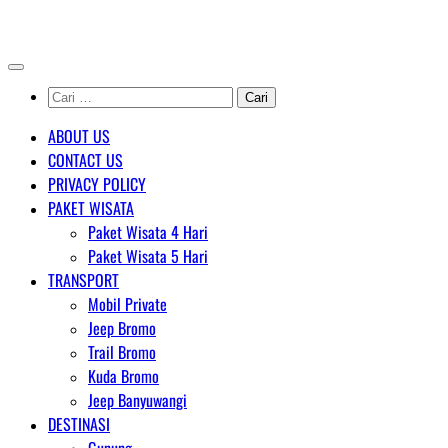
Skip
AGENT WISATA BROMO
to
content
Cari
untuk:
ABOUT US
CONTACT US
PRIVACY POLICY
PAKET WISATA
Paket Wisata 4 Hari
Paket Wisata 5 Hari
TRANSPORT
Mobil Private
Jeep Bromo
Trail Bromo
Kuda Bromo
Jeep Banyuwangi
DESTINASI