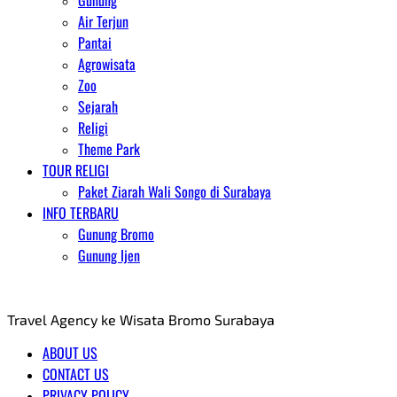
Gunung
Air Terjun
Pantai
Agrowisata
Zoo
Sejarah
Religi
Theme Park
TOUR RELIGI
Paket Ziarah Wali Songo di Surabaya
INFO TERBARU
Gunung Bromo
Gunung Ijen
AGENT WISATA BROMO
Travel Agency ke Wisata Bromo Surabaya
ABOUT US
CONTACT US
PRIVACY POLICY