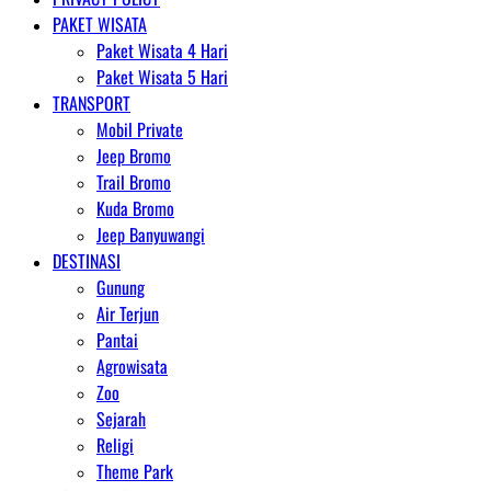
PAKET WISATA
Paket Wisata 4 Hari
Paket Wisata 5 Hari
TRANSPORT
Mobil Private
Jeep Bromo
Trail Bromo
Kuda Bromo
Jeep Banyuwangi
DESTINASI
Gunung
Air Terjun
Pantai
Agrowisata
Zoo
Sejarah
Religi
Theme Park