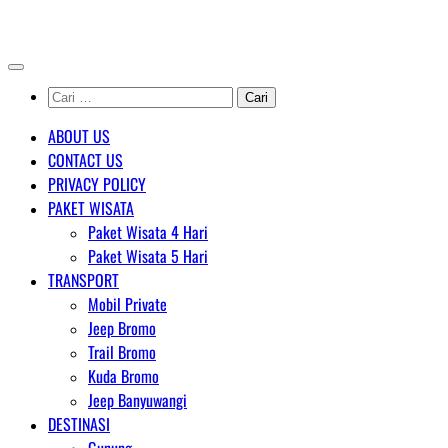
Skip
AGENT WISATA BROMO
to
content
Cari
untuk:
ABOUT US
CONTACT US
PRIVACY POLICY
PAKET WISATA
Paket Wisata 4 Hari
Paket Wisata 5 Hari
TRANSPORT
Mobil Private
Jeep Bromo
Trail Bromo
Kuda Bromo
Jeep Banyuwangi
DESTINASI