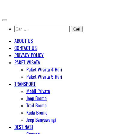
Skip
AGENT WISATA BROMO
to
content
Cari
untuk:
ABOUT US
CONTACT US
PRIVACY POLICY
PAKET WISATA
Paket Wisata 4 Hari
Paket Wisata 5 Hari
TRANSPORT
Mobil Private
Jeep Bromo
Trail Bromo
Kuda Bromo
Jeep Banyuwangi
DESTINASI