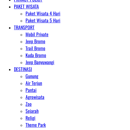
PAKET WISATA
Paket Wisata 4 Hari
Paket Wisata 5 Hari
TRANSPORT
Mobil Private
Jeep Bromo
Trail Bromo
Kuda Bromo
Jeep Banyuwangi
DESTINASI
Gunung
Air Terjun
Pantai
Agrowisata
Zoo
Sejarah
Religi
Theme Park