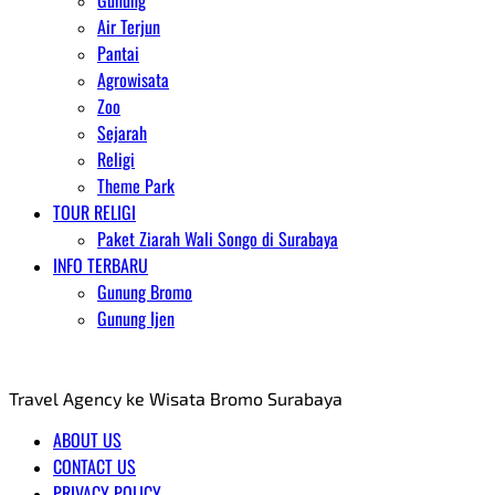
Gunung
Air Terjun
Pantai
Agrowisata
Zoo
Sejarah
Religi
Theme Park
TOUR RELIGI
Paket Ziarah Wali Songo di Surabaya
INFO TERBARU
Gunung Bromo
Gunung Ijen
AGENT WISATA BROMO
Travel Agency ke Wisata Bromo Surabaya
ABOUT US
CONTACT US
PRIVACY POLICY