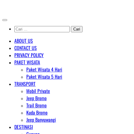
Skip
AGENT WISATA BROMO
to
content
Cari
untuk:
ABOUT US
CONTACT US
PRIVACY POLICY
PAKET WISATA
Paket Wisata 4 Hari
Paket Wisata 5 Hari
TRANSPORT
Mobil Private
Jeep Bromo
Trail Bromo
Kuda Bromo
Jeep Banyuwangi
DESTINASI