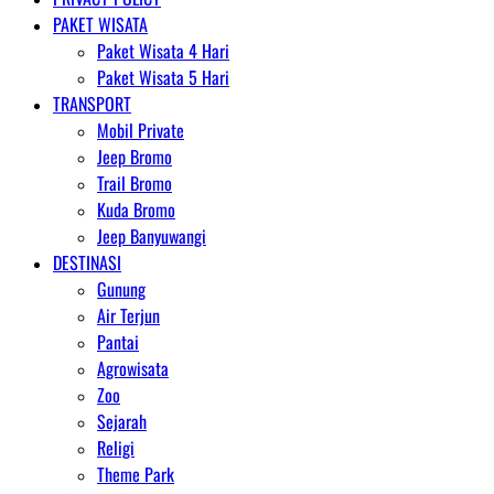
PAKET WISATA
Paket Wisata 4 Hari
Paket Wisata 5 Hari
TRANSPORT
Mobil Private
Jeep Bromo
Trail Bromo
Kuda Bromo
Jeep Banyuwangi
DESTINASI
Gunung
Air Terjun
Pantai
Agrowisata
Zoo
Sejarah
Religi
Theme Park