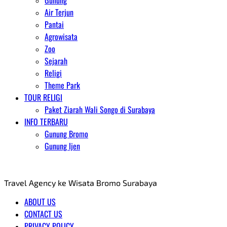
Gunung
Air Terjun
Pantai
Agrowisata
Zoo
Sejarah
Religi
Theme Park
TOUR RELIGI
Paket Ziarah Wali Songo di Surabaya
INFO TERBARU
Gunung Bromo
Gunung Ijen
AGENT WISATA BROMO
Travel Agency ke Wisata Bromo Surabaya
ABOUT US
CONTACT US
PRIVACY POLICY