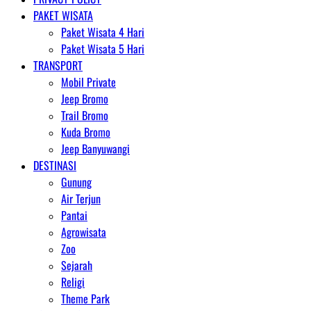
PAKET WISATA
Paket Wisata 4 Hari
Paket Wisata 5 Hari
TRANSPORT
Mobil Private
Jeep Bromo
Trail Bromo
Kuda Bromo
Jeep Banyuwangi
DESTINASI
Gunung
Air Terjun
Pantai
Agrowisata
Zoo
Sejarah
Religi
Theme Park