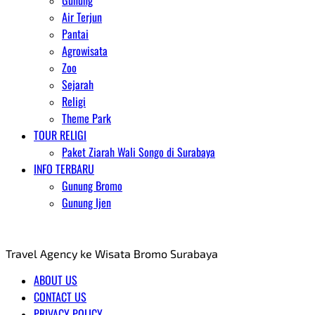
Gunung
Air Terjun
Pantai
Agrowisata
Zoo
Sejarah
Religi
Theme Park
TOUR RELIGI
Paket Ziarah Wali Songo di Surabaya
INFO TERBARU
Gunung Bromo
Gunung Ijen
AGENT WISATA BROMO
Travel Agency ke Wisata Bromo Surabaya
ABOUT US
CONTACT US
PRIVACY POLICY