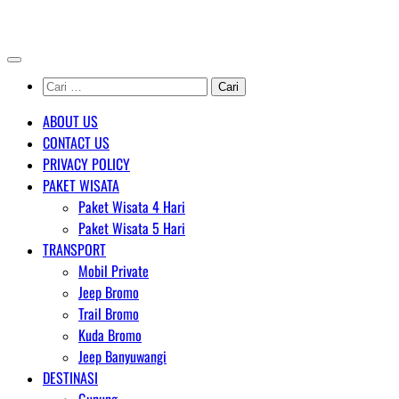
Skip
AGENT WISATA BROMO
to
content
Cari
untuk:
ABOUT US
CONTACT US
PRIVACY POLICY
PAKET WISATA
Paket Wisata 4 Hari
Paket Wisata 5 Hari
TRANSPORT
Mobil Private
Jeep Bromo
Trail Bromo
Kuda Bromo
Jeep Banyuwangi
DESTINASI