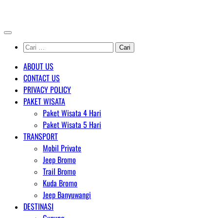
Skip
AGENT WISATA BROMO
to
content
Cari
untuk:
ABOUT US
CONTACT US
PRIVACY POLICY
PAKET WISATA
Paket Wisata 4 Hari
Paket Wisata 5 Hari
TRANSPORT
Mobil Private
Jeep Bromo
Trail Bromo
Kuda Bromo
Jeep Banyuwangi
DESTINASI