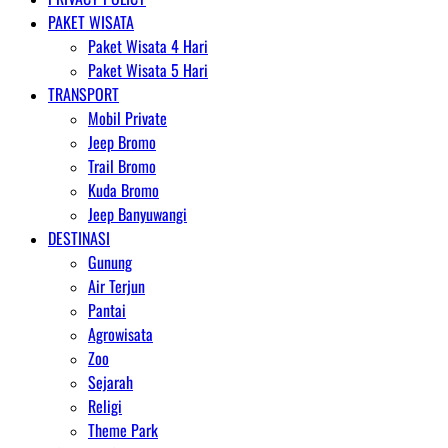
PAKET WISATA
Paket Wisata 4 Hari
Paket Wisata 5 Hari
TRANSPORT
Mobil Private
Jeep Bromo
Trail Bromo
Kuda Bromo
Jeep Banyuwangi
DESTINASI
Gunung
Air Terjun
Pantai
Agrowisata
Zoo
Sejarah
Religi
Theme Park