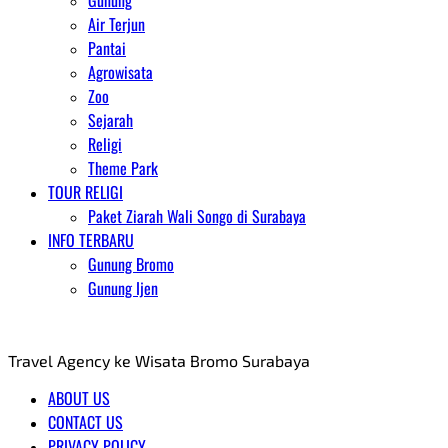
Gunung
Air Terjun
Pantai
Agrowisata
Zoo
Sejarah
Religi
Theme Park
TOUR RELIGI
Paket Ziarah Wali Songo di Surabaya
INFO TERBARU
Gunung Bromo
Gunung Ijen
AGENT WISATA BROMO
Travel Agency ke Wisata Bromo Surabaya
ABOUT US
CONTACT US
PRIVACY POLICY