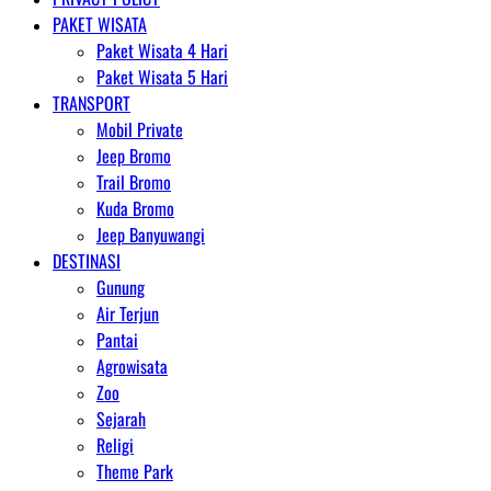
PAKET WISATA
Paket Wisata 4 Hari
Paket Wisata 5 Hari
TRANSPORT
Mobil Private
Jeep Bromo
Trail Bromo
Kuda Bromo
Jeep Banyuwangi
DESTINASI
Gunung
Air Terjun
Pantai
Agrowisata
Zoo
Sejarah
Religi
Theme Park