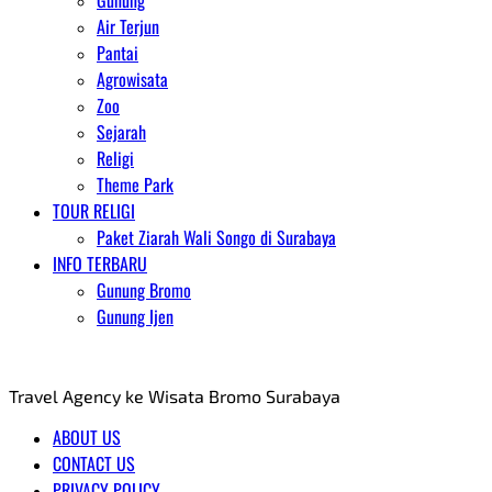
Gunung
Air Terjun
Pantai
Agrowisata
Zoo
Sejarah
Religi
Theme Park
TOUR RELIGI
Paket Ziarah Wali Songo di Surabaya
INFO TERBARU
Gunung Bromo
Gunung Ijen
AGENT WISATA BROMO
Travel Agency ke Wisata Bromo Surabaya
ABOUT US
CONTACT US
PRIVACY POLICY