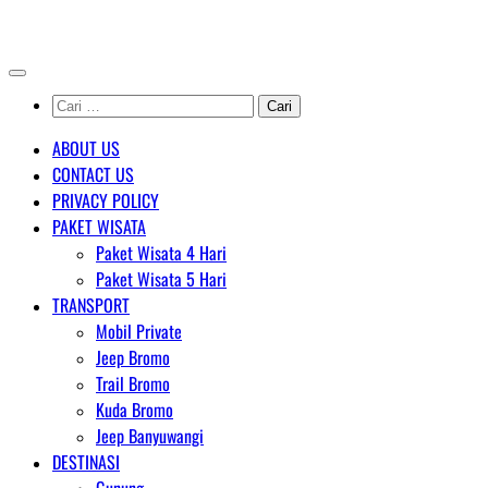
Skip
AGENT WISATA BROMO
to
content
Cari
untuk:
ABOUT US
CONTACT US
PRIVACY POLICY
PAKET WISATA
Paket Wisata 4 Hari
Paket Wisata 5 Hari
TRANSPORT
Mobil Private
Jeep Bromo
Trail Bromo
Kuda Bromo
Jeep Banyuwangi
DESTINASI