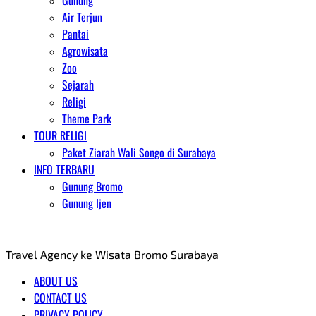
Gunung
Air Terjun
Pantai
Agrowisata
Zoo
Sejarah
Religi
Theme Park
TOUR RELIGI
Paket Ziarah Wali Songo di Surabaya
INFO TERBARU
Gunung Bromo
Gunung Ijen
AGENT WISATA BROMO
Travel Agency ke Wisata Bromo Surabaya
ABOUT US
CONTACT US
PRIVACY POLICY