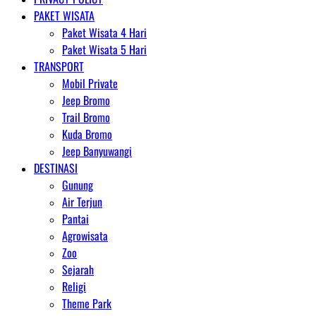
PAKET WISATA
Paket Wisata 4 Hari
Paket Wisata 5 Hari
TRANSPORT
Mobil Private
Jeep Bromo
Trail Bromo
Kuda Bromo
Jeep Banyuwangi
DESTINASI
Gunung
Air Terjun
Pantai
Agrowisata
Zoo
Sejarah
Religi
Theme Park