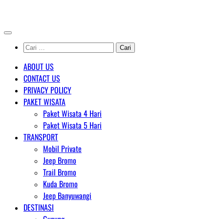
Skip
AGENT WISATA BROMO
to
content
Cari
untuk:
ABOUT US
CONTACT US
PRIVACY POLICY
PAKET WISATA
Paket Wisata 4 Hari
Paket Wisata 5 Hari
TRANSPORT
Mobil Private
Jeep Bromo
Trail Bromo
Kuda Bromo
Jeep Banyuwangi
DESTINASI