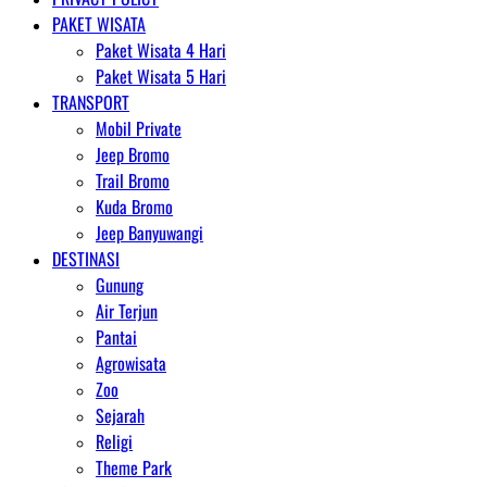
PAKET WISATA
Paket Wisata 4 Hari
Paket Wisata 5 Hari
TRANSPORT
Mobil Private
Jeep Bromo
Trail Bromo
Kuda Bromo
Jeep Banyuwangi
DESTINASI
Gunung
Air Terjun
Pantai
Agrowisata
Zoo
Sejarah
Religi
Theme Park