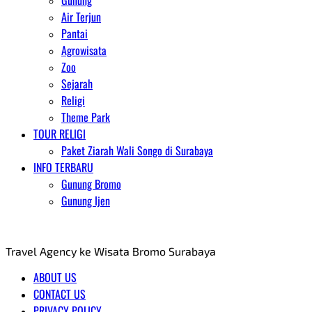
Gunung
Air Terjun
Pantai
Agrowisata
Zoo
Sejarah
Religi
Theme Park
TOUR RELIGI
Paket Ziarah Wali Songo di Surabaya
INFO TERBARU
Gunung Bromo
Gunung Ijen
AGENT WISATA BROMO
Travel Agency ke Wisata Bromo Surabaya
ABOUT US
CONTACT US
PRIVACY POLICY