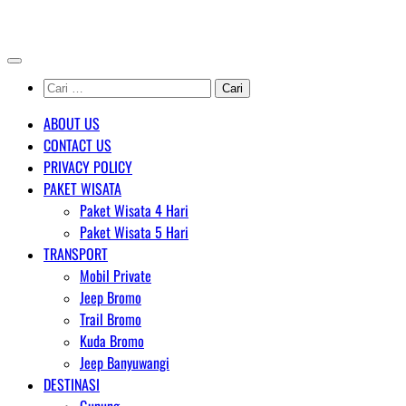
Skip
AGENT WISATA BROMO
to
content
Cari
untuk:
ABOUT US
CONTACT US
PRIVACY POLICY
PAKET WISATA
Paket Wisata 4 Hari
Paket Wisata 5 Hari
TRANSPORT
Mobil Private
Jeep Bromo
Trail Bromo
Kuda Bromo
Jeep Banyuwangi
DESTINASI