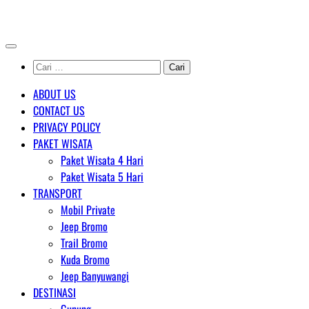
Skip
AGENT WISATA BROMO
to
content
Cari
untuk:
ABOUT US
CONTACT US
PRIVACY POLICY
PAKET WISATA
Paket Wisata 4 Hari
Paket Wisata 5 Hari
TRANSPORT
Mobil Private
Jeep Bromo
Trail Bromo
Kuda Bromo
Jeep Banyuwangi
DESTINASI