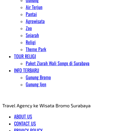
Gunung
Air Terjun
Pantai
Agrowisata
Zoo
Sejarah
Religi
Theme Park
TOUR RELIGI
Paket Ziarah Wali Songo di Surabaya
INFO TERBARU
Gunung Bromo
Gunung Ijen
AGENT WISATA BROMO
Travel Agency ke Wisata Bromo Surabaya
ABOUT US
CONTACT US
PRIVACY POLICY