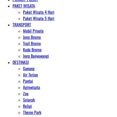
PAKET WISATA
Paket Wisata 4 Hari
Paket Wisata 5 Hari
TRANSPORT
Mobil Private
Jeep Bromo
Trail Bromo
Kuda Bromo
Jeep Banyuwangi
DESTINASI
Gunung
Air Terjun
Pantai
Agrowisata
Zoo
Sejarah
Religi
Theme Park