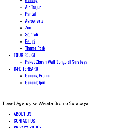
Gunung
Air Terjun
Pantai
Agrowisata
Zoo
Sejarah
Religi
Theme Park
TOUR RELIGI
Paket Ziarah Wali Songo di Surabaya
INFO TERBARU
Gunung Bromo
Gunung Ijen
AGENT WISATA BROMO
Travel Agency ke Wisata Bromo Surabaya
ABOUT US
CONTACT US
PRIVACY POLICY