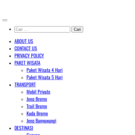
Skip
AGENT WISATA BROMO
to
content
Cari
untuk:
ABOUT US
CONTACT US
PRIVACY POLICY
PAKET WISATA
Paket Wisata 4 Hari
Paket Wisata 5 Hari
TRANSPORT
Mobil Private
Jeep Bromo
Trail Bromo
Kuda Bromo
Jeep Banyuwangi
DESTINASI