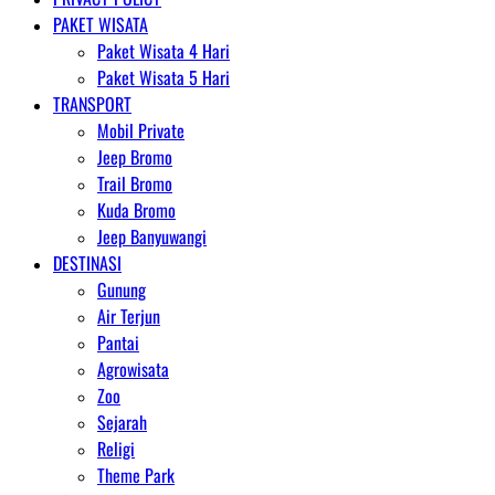
PAKET WISATA
Paket Wisata 4 Hari
Paket Wisata 5 Hari
TRANSPORT
Mobil Private
Jeep Bromo
Trail Bromo
Kuda Bromo
Jeep Banyuwangi
DESTINASI
Gunung
Air Terjun
Pantai
Agrowisata
Zoo
Sejarah
Religi
Theme Park