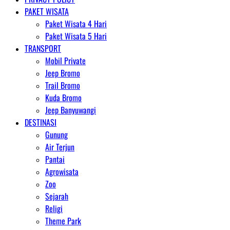
PAKET WISATA
Paket Wisata 4 Hari
Paket Wisata 5 Hari
TRANSPORT
Mobil Private
Jeep Bromo
Trail Bromo
Kuda Bromo
Jeep Banyuwangi
DESTINASI
Gunung
Air Terjun
Pantai
Agrowisata
Zoo
Sejarah
Religi
Theme Park