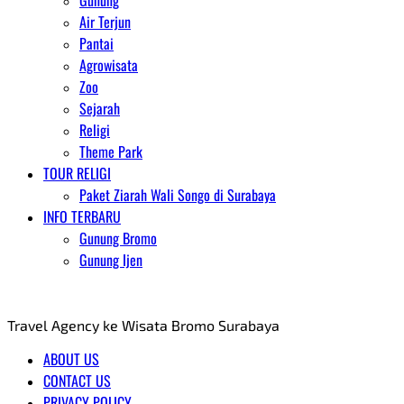
Gunung
Air Terjun
Pantai
Agrowisata
Zoo
Sejarah
Religi
Theme Park
TOUR RELIGI
Paket Ziarah Wali Songo di Surabaya
INFO TERBARU
Gunung Bromo
Gunung Ijen
AGENT WISATA BROMO
Travel Agency ke Wisata Bromo Surabaya
ABOUT US
CONTACT US
PRIVACY POLICY