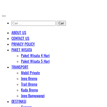
Skip
AGENT WISATA BROMO
to
content
Cari
untuk:
ABOUT US
CONTACT US
PRIVACY POLICY
PAKET WISATA
Paket Wisata 4 Hari
Paket Wisata 5 Hari
TRANSPORT
Mobil Private
Jeep Bromo
Trail Bromo
Kuda Bromo
Jeep Banyuwangi
DESTINASI