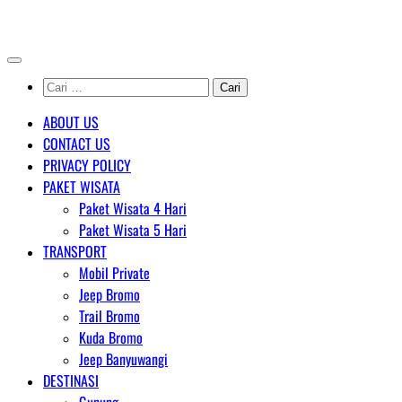
Skip
AGENT WISATA BROMO
to
content
Cari
untuk:
ABOUT US
CONTACT US
PRIVACY POLICY
PAKET WISATA
Paket Wisata 4 Hari
Paket Wisata 5 Hari
TRANSPORT
Mobil Private
Jeep Bromo
Trail Bromo
Kuda Bromo
Jeep Banyuwangi
DESTINASI