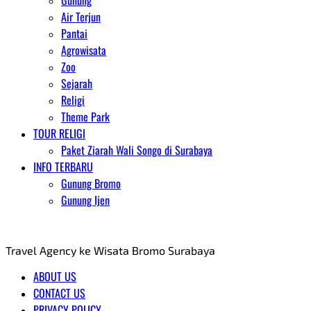
Gunung
Air Terjun
Pantai
Agrowisata
Zoo
Sejarah
Religi
Theme Park
TOUR RELIGI
Paket Ziarah Wali Songo di Surabaya
INFO TERBARU
Gunung Bromo
Gunung Ijen
AGENT WISATA BROMO
Travel Agency ke Wisata Bromo Surabaya
ABOUT US
CONTACT US
PRIVACY POLICY