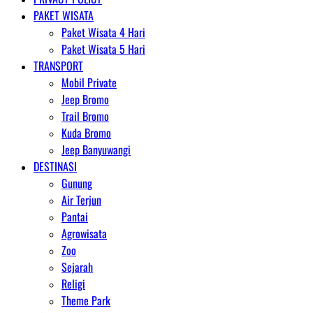
PAKET WISATA
Paket Wisata 4 Hari
Paket Wisata 5 Hari
TRANSPORT
Mobil Private
Jeep Bromo
Trail Bromo
Kuda Bromo
Jeep Banyuwangi
DESTINASI
Gunung
Air Terjun
Pantai
Agrowisata
Zoo
Sejarah
Religi
Theme Park