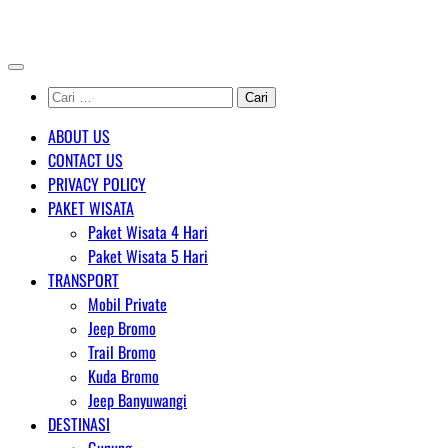
Skip
AGENT WISATA BROMO
to
content
Cari
untuk:
ABOUT US
CONTACT US
PRIVACY POLICY
PAKET WISATA
Paket Wisata 4 Hari
Paket Wisata 5 Hari
TRANSPORT
Mobil Private
Jeep Bromo
Trail Bromo
Kuda Bromo
Jeep Banyuwangi
DESTINASI