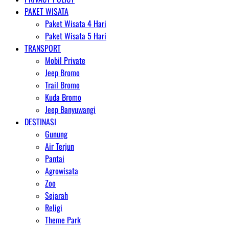
PAKET WISATA
Paket Wisata 4 Hari
Paket Wisata 5 Hari
TRANSPORT
Mobil Private
Jeep Bromo
Trail Bromo
Kuda Bromo
Jeep Banyuwangi
DESTINASI
Gunung
Air Terjun
Pantai
Agrowisata
Zoo
Sejarah
Religi
Theme Park