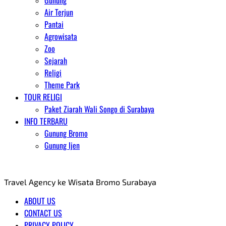
Gunung
Air Terjun
Pantai
Agrowisata
Zoo
Sejarah
Religi
Theme Park
TOUR RELIGI
Paket Ziarah Wali Songo di Surabaya
INFO TERBARU
Gunung Bromo
Gunung Ijen
AGENT WISATA BROMO
Travel Agency ke Wisata Bromo Surabaya
ABOUT US
CONTACT US
PRIVACY POLICY