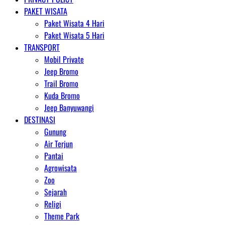
PAKET WISATA
Paket Wisata 4 Hari
Paket Wisata 5 Hari
TRANSPORT
Mobil Private
Jeep Bromo
Trail Bromo
Kuda Bromo
Jeep Banyuwangi
DESTINASI
Gunung
Air Terjun
Pantai
Agrowisata
Zoo
Sejarah
Religi
Theme Park