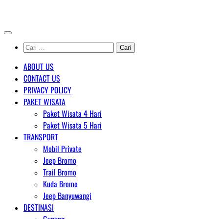
Skip
AGENT WISATA BROMO
to
content
Cari
untuk:
ABOUT US
CONTACT US
PRIVACY POLICY
PAKET WISATA
Paket Wisata 4 Hari
Paket Wisata 5 Hari
TRANSPORT
Mobil Private
Jeep Bromo
Trail Bromo
Kuda Bromo
Jeep Banyuwangi
DESTINASI