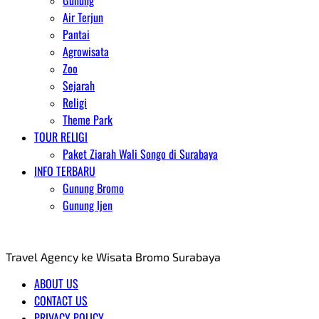
Gunung
Air Terjun
Pantai
Agrowisata
Zoo
Sejarah
Religi
Theme Park
TOUR RELIGI
Paket Ziarah Wali Songo di Surabaya
INFO TERBARU
Gunung Bromo
Gunung Ijen
AGENT WISATA BROMO
Travel Agency ke Wisata Bromo Surabaya
ABOUT US
CONTACT US
PRIVACY POLICY