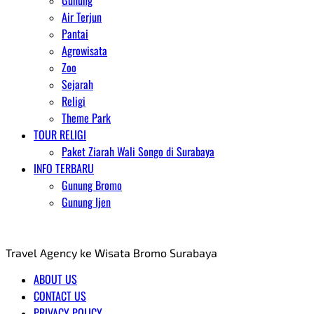
Gunung
Air Terjun
Pantai
Agrowisata
Zoo
Sejarah
Religi
Theme Park
TOUR RELIGI
Paket Ziarah Wali Songo di Surabaya
INFO TERBARU
Gunung Bromo
Gunung Ijen
AGENT WISATA BROMO
Travel Agency ke Wisata Bromo Surabaya
ABOUT US
CONTACT US
PRIVACY POLICY