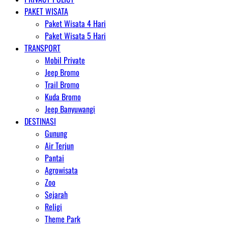
PAKET WISATA
Paket Wisata 4 Hari
Paket Wisata 5 Hari
TRANSPORT
Mobil Private
Jeep Bromo
Trail Bromo
Kuda Bromo
Jeep Banyuwangi
DESTINASI
Gunung
Air Terjun
Pantai
Agrowisata
Zoo
Sejarah
Religi
Theme Park