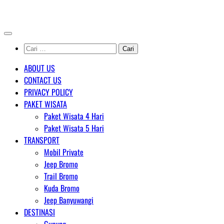
Skip
AGENT WISATA BROMO
to
content
Cari
untuk:
ABOUT US
CONTACT US
PRIVACY POLICY
PAKET WISATA
Paket Wisata 4 Hari
Paket Wisata 5 Hari
TRANSPORT
Mobil Private
Jeep Bromo
Trail Bromo
Kuda Bromo
Jeep Banyuwangi
DESTINASI