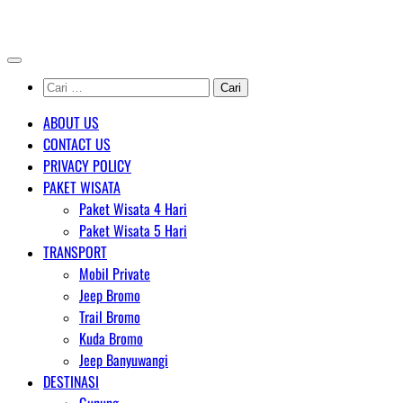
Skip
AGENT WISATA BROMO
to
content
Cari
untuk:
ABOUT US
CONTACT US
PRIVACY POLICY
PAKET WISATA
Paket Wisata 4 Hari
Paket Wisata 5 Hari
TRANSPORT
Mobil Private
Jeep Bromo
Trail Bromo
Kuda Bromo
Jeep Banyuwangi
DESTINASI