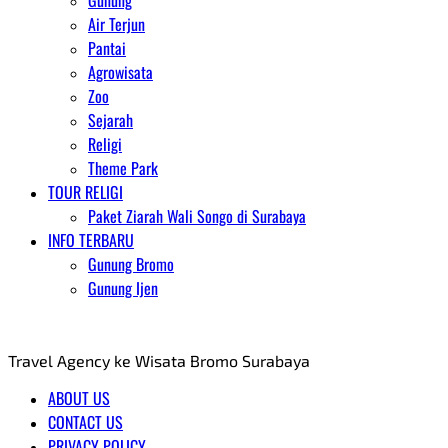
Gunung
Air Terjun
Pantai
Agrowisata
Zoo
Sejarah
Religi
Theme Park
TOUR RELIGI
Paket Ziarah Wali Songo di Surabaya
INFO TERBARU
Gunung Bromo
Gunung Ijen
AGENT WISATA BROMO
Travel Agency ke Wisata Bromo Surabaya
ABOUT US
CONTACT US
PRIVACY POLICY