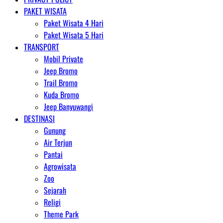
PAKET WISATA
Paket Wisata 4 Hari
Paket Wisata 5 Hari
TRANSPORT
Mobil Private
Jeep Bromo
Trail Bromo
Kuda Bromo
Jeep Banyuwangi
DESTINASI
Gunung
Air Terjun
Pantai
Agrowisata
Zoo
Sejarah
Religi
Theme Park