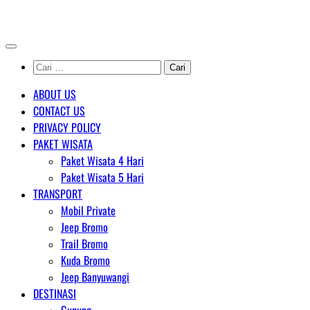
Skip
AGENT WISATA BROMO
to
content
Cari
untuk:
ABOUT US
CONTACT US
PRIVACY POLICY
PAKET WISATA
Paket Wisata 4 Hari
Paket Wisata 5 Hari
TRANSPORT
Mobil Private
Jeep Bromo
Trail Bromo
Kuda Bromo
Jeep Banyuwangi
DESTINASI