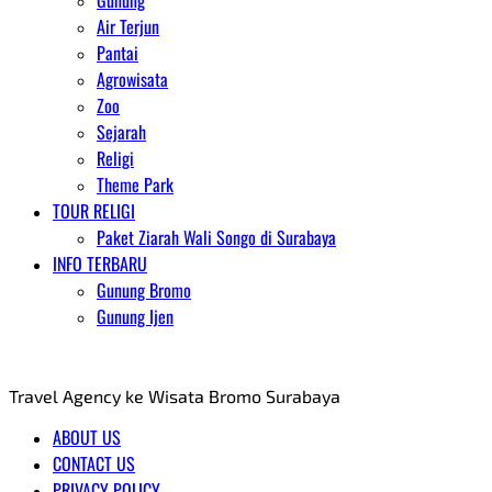
Gunung
Air Terjun
Pantai
Agrowisata
Zoo
Sejarah
Religi
Theme Park
TOUR RELIGI
Paket Ziarah Wali Songo di Surabaya
INFO TERBARU
Gunung Bromo
Gunung Ijen
AGENT WISATA BROMO
Travel Agency ke Wisata Bromo Surabaya
ABOUT US
CONTACT US
PRIVACY POLICY