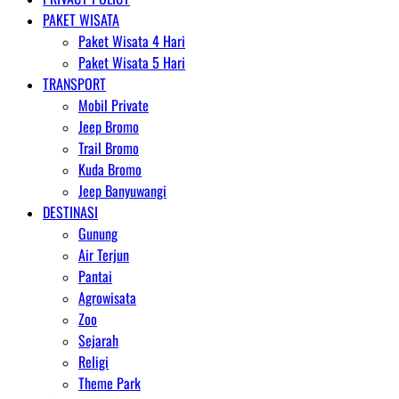
PAKET WISATA
Paket Wisata 4 Hari
Paket Wisata 5 Hari
TRANSPORT
Mobil Private
Jeep Bromo
Trail Bromo
Kuda Bromo
Jeep Banyuwangi
DESTINASI
Gunung
Air Terjun
Pantai
Agrowisata
Zoo
Sejarah
Religi
Theme Park