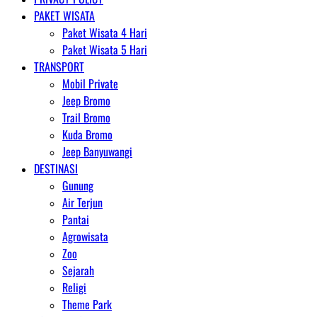
PAKET WISATA
Paket Wisata 4 Hari
Paket Wisata 5 Hari
TRANSPORT
Mobil Private
Jeep Bromo
Trail Bromo
Kuda Bromo
Jeep Banyuwangi
DESTINASI
Gunung
Air Terjun
Pantai
Agrowisata
Zoo
Sejarah
Religi
Theme Park