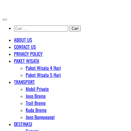
Skip
AGENT WISATA BROMO
to
content
Cari
untuk:
ABOUT US
CONTACT US
PRIVACY POLICY
PAKET WISATA
Paket Wisata 4 Hari
Paket Wisata 5 Hari
TRANSPORT
Mobil Private
Jeep Bromo
Trail Bromo
Kuda Bromo
Jeep Banyuwangi
DESTINASI