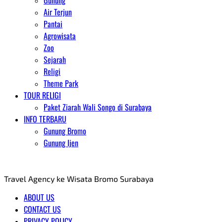
Gunung
Air Terjun
Pantai
Agrowisata
Zoo
Sejarah
Religi
Theme Park
TOUR RELIGI
Paket Ziarah Wali Songo di Surabaya
INFO TERBARU
Gunung Bromo
Gunung Ijen
AGENT WISATA BROMO
Travel Agency ke Wisata Bromo Surabaya
ABOUT US
CONTACT US
PRIVACY POLICY