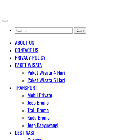
Skip
AGENT WISATA BROMO
to
content
Cari
untuk:
ABOUT US
CONTACT US
PRIVACY POLICY
PAKET WISATA
Paket Wisata 4 Hari
Paket Wisata 5 Hari
TRANSPORT
Mobil Private
Jeep Bromo
Trail Bromo
Kuda Bromo
Jeep Banyuwangi
DESTINASI