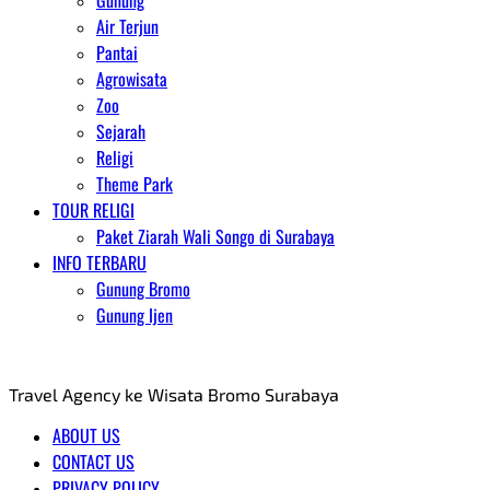
Gunung
Air Terjun
Pantai
Agrowisata
Zoo
Sejarah
Religi
Theme Park
TOUR RELIGI
Paket Ziarah Wali Songo di Surabaya
INFO TERBARU
Gunung Bromo
Gunung Ijen
AGENT WISATA BROMO
Travel Agency ke Wisata Bromo Surabaya
ABOUT US
CONTACT US
PRIVACY POLICY