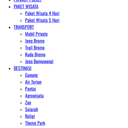
PAKET WISATA
Paket Wisata 4 Hari
Paket Wisata 5 Hari
TRANSPORT
Mobil Private
Jeep Bromo
Trail Bromo
Kuda Bromo
Jeep Banyuwangi
DESTINASI
Gunung
Air Terjun
Pantai
Agrowisata
Zoo
Sejarah
Religi
Theme Park