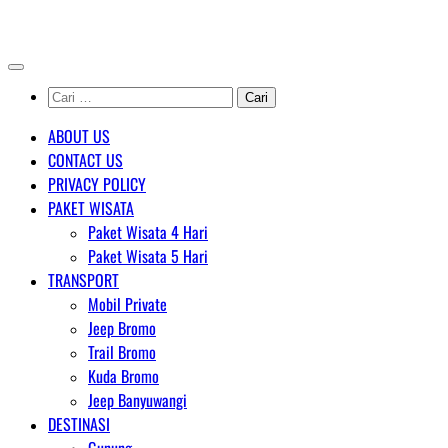
Skip
AGENT WISATA BROMO
to
content
Cari
untuk:
ABOUT US
CONTACT US
PRIVACY POLICY
PAKET WISATA
Paket Wisata 4 Hari
Paket Wisata 5 Hari
TRANSPORT
Mobil Private
Jeep Bromo
Trail Bromo
Kuda Bromo
Jeep Banyuwangi
DESTINASI