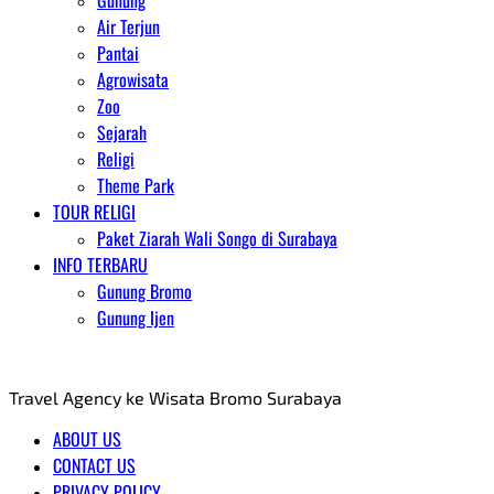
Gunung
Air Terjun
Pantai
Agrowisata
Zoo
Sejarah
Religi
Theme Park
TOUR RELIGI
Paket Ziarah Wali Songo di Surabaya
INFO TERBARU
Gunung Bromo
Gunung Ijen
AGENT WISATA BROMO
Travel Agency ke Wisata Bromo Surabaya
ABOUT US
CONTACT US
PRIVACY POLICY