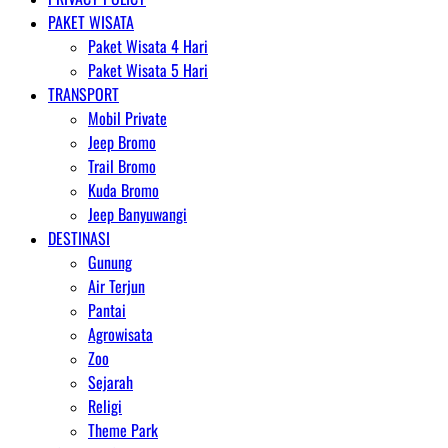
PAKET WISATA
Paket Wisata 4 Hari
Paket Wisata 5 Hari
TRANSPORT
Mobil Private
Jeep Bromo
Trail Bromo
Kuda Bromo
Jeep Banyuwangi
DESTINASI
Gunung
Air Terjun
Pantai
Agrowisata
Zoo
Sejarah
Religi
Theme Park