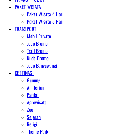
PAKET WISATA
Paket Wisata 4 Hari
Paket Wisata 5 Hari
TRANSPORT
Mobil Private
Jeep Bromo
Trail Bromo
Kuda Bromo
Jeep Banyuwangi
DESTINASI
Gunung
Air Terjun
Pantai
Agrowisata
Zoo
Sejarah
Religi
Theme Park