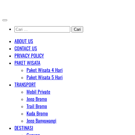
Skip
AGENT WISATA BROMO
to
content
Cari
untuk:
ABOUT US
CONTACT US
PRIVACY POLICY
PAKET WISATA
Paket Wisata 4 Hari
Paket Wisata 5 Hari
TRANSPORT
Mobil Private
Jeep Bromo
Trail Bromo
Kuda Bromo
Jeep Banyuwangi
DESTINASI