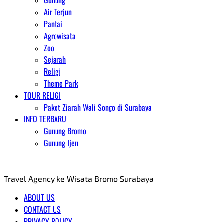
Gunung
Air Terjun
Pantai
Agrowisata
Zoo
Sejarah
Religi
Theme Park
TOUR RELIGI
Paket Ziarah Wali Songo di Surabaya
INFO TERBARU
Gunung Bromo
Gunung Ijen
AGENT WISATA BROMO
Travel Agency ke Wisata Bromo Surabaya
ABOUT US
CONTACT US
PRIVACY POLICY