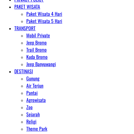
PAKET WISATA
Paket Wisata 4 Hari
Paket Wisata 5 Hari
TRANSPORT
Mobil Private
Jeep Bromo
Trail Bromo
Kuda Bromo
Jeep Banyuwangi
DESTINASI
Gunung
Air Terjun
Pantai
Agrowisata
Zoo
Sejarah
Religi
Theme Park