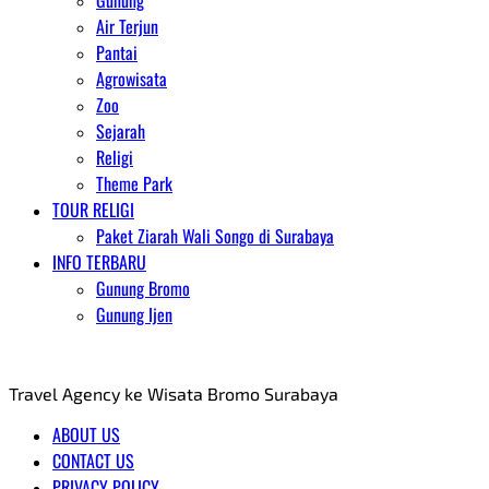
Gunung
Air Terjun
Pantai
Agrowisata
Zoo
Sejarah
Religi
Theme Park
TOUR RELIGI
Paket Ziarah Wali Songo di Surabaya
INFO TERBARU
Gunung Bromo
Gunung Ijen
AGENT WISATA BROMO
Travel Agency ke Wisata Bromo Surabaya
ABOUT US
CONTACT US
PRIVACY POLICY