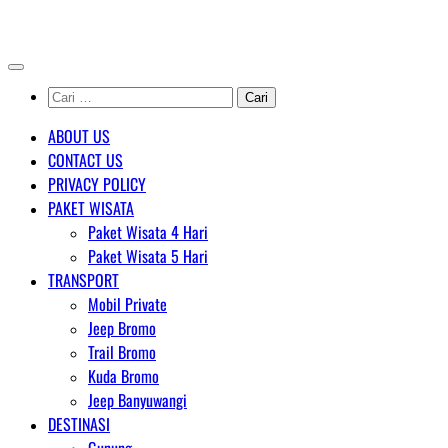
Skip
AGENT WISATA BROMO
to
content
Cari
untuk:
ABOUT US
CONTACT US
PRIVACY POLICY
PAKET WISATA
Paket Wisata 4 Hari
Paket Wisata 5 Hari
TRANSPORT
Mobil Private
Jeep Bromo
Trail Bromo
Kuda Bromo
Jeep Banyuwangi
DESTINASI