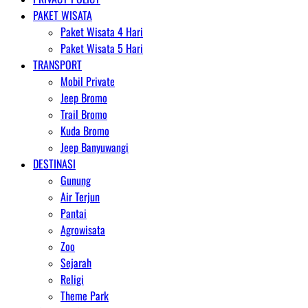
PAKET WISATA
Paket Wisata 4 Hari
Paket Wisata 5 Hari
TRANSPORT
Mobil Private
Jeep Bromo
Trail Bromo
Kuda Bromo
Jeep Banyuwangi
DESTINASI
Gunung
Air Terjun
Pantai
Agrowisata
Zoo
Sejarah
Religi
Theme Park