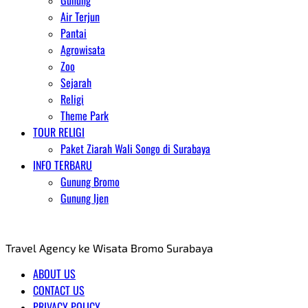
Gunung
Air Terjun
Pantai
Agrowisata
Zoo
Sejarah
Religi
Theme Park
TOUR RELIGI
Paket Ziarah Wali Songo di Surabaya
INFO TERBARU
Gunung Bromo
Gunung Ijen
AGENT WISATA BROMO
Travel Agency ke Wisata Bromo Surabaya
ABOUT US
CONTACT US
PRIVACY POLICY