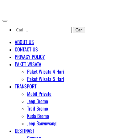
Skip
AGENT WISATA BROMO
to
content
Cari
untuk:
ABOUT US
CONTACT US
PRIVACY POLICY
PAKET WISATA
Paket Wisata 4 Hari
Paket Wisata 5 Hari
TRANSPORT
Mobil Private
Jeep Bromo
Trail Bromo
Kuda Bromo
Jeep Banyuwangi
DESTINASI