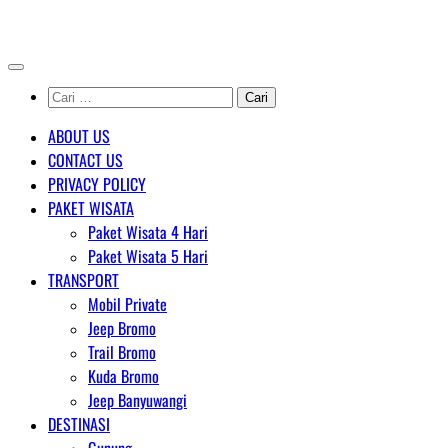
Skip
AGENT WISATA BROMO
to
content
Cari
untuk:
ABOUT US
CONTACT US
PRIVACY POLICY
PAKET WISATA
Paket Wisata 4 Hari
Paket Wisata 5 Hari
TRANSPORT
Mobil Private
Jeep Bromo
Trail Bromo
Kuda Bromo
Jeep Banyuwangi
DESTINASI