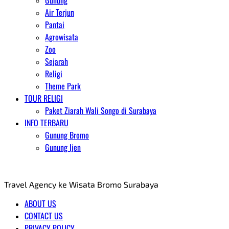
Gunung
Air Terjun
Pantai
Agrowisata
Zoo
Sejarah
Religi
Theme Park
TOUR RELIGI
Paket Ziarah Wali Songo di Surabaya
INFO TERBARU
Gunung Bromo
Gunung Ijen
AGENT WISATA BROMO
Travel Agency ke Wisata Bromo Surabaya
ABOUT US
CONTACT US
PRIVACY POLICY