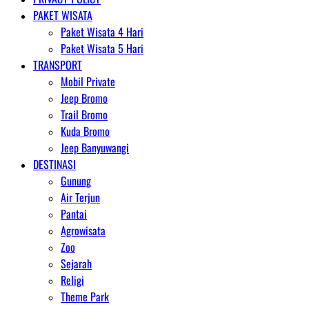
PAKET WISATA
Paket Wisata 4 Hari
Paket Wisata 5 Hari
TRANSPORT
Mobil Private
Jeep Bromo
Trail Bromo
Kuda Bromo
Jeep Banyuwangi
DESTINASI
Gunung
Air Terjun
Pantai
Agrowisata
Zoo
Sejarah
Religi
Theme Park